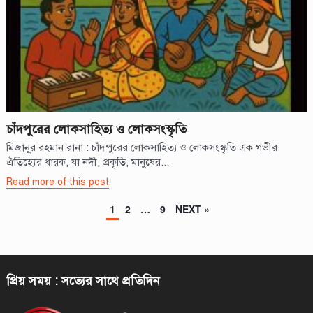
চাঁদপুরের লোকসাহিত্য ও লোকসংস্কৃতি
মিজানুর রহমান রানা : চাঁদপুরের লোকসাহিত্য ও লোকসংস্কৃতি এক গভীর
ঐতিহ্যের ধারক, যা নদী, প্রকৃতি, মানুষের...
Read more of this post
Posts
1
2
…
9
NEXT »
pagination
প্রিয় সময় : সত্যের সাথে প্রতিদিন