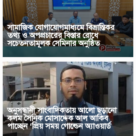
সামাজিক যোগাযোগমাধ্যমে বিভ্রান্তিকর
তথ্য ও অপপ্রচারের বিস্তার রোধে
সচেতনতামূলক সেমিনার অনুষ্ঠিত
অনুসন্ধানী সাংবাদিকতায় আলো ছড়ানো
কলম সৈনিক মোসাদ্দেক আল আকিব
পাচ্ছেন ‘প্রিয় সময় গোল্ডেন অ্যাওয়ার্ড