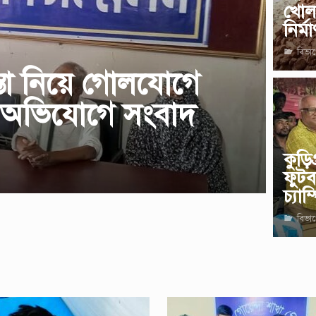
খোল
নির্ম
বিভা
স্তা নিয়ে গোলযোগে
র অভিযোগে সংবাদ
কুড়ি
ফুটব
চ্যা
বিভা