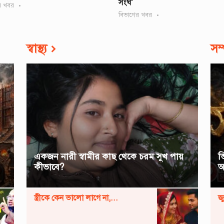
সংঘ’
র খবর
বিভাগের খবর
স্বাস্থ্য
সম
একজন নারী স্বামীর কাছ থেকে চরম সুখ পায়
ভ
কীভাবে?
অ
স্ত্রীকে কেন ভালো লাগে না,...
জ