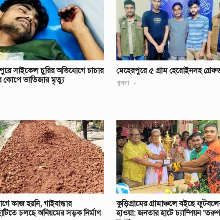
পুরে সাইকেল চুরির অভিযোগে চাচার
মেহেরপুরে ৫ গ্রাম হেরোইনসহ গ্রেফ
র কোপে ভাতিজার মৃত্যু
খুলনা
গে কাজ হয়নি, গাইবান্ধার
কুড়িগ্রামের গ্রামাঞ্চলে বইছে ফুটবলে
াটিতে চলছে অনিয়মের সড়ক নির্মাণ
হাওয়া: জনতার হাটে চ্যাম্পিয়ন ‘তরু