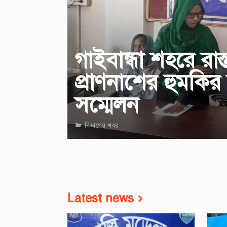
গাইবান্ধা শহরে রা
প্রাণনাশের হুমকি
সম্মেলন
বিভাগের খবর
Latest news