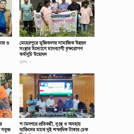
তার ৩
মেহেরপুরে মুজিবনগর সামাজিক উন্নয়ন
সংস্থার উদ্যোগে মাসব্যাপী বৃক্ষরোপণ
কর্মসূচি উদ্বোধন
খুলনা
শ্যামনগরে প্রতিবন্ধী, দুঃস্থ ও অসহায়
র
ব্যক্তিদের মাঝে দুই লক্ষাধিক টাকার চেক
ণ সবুজ