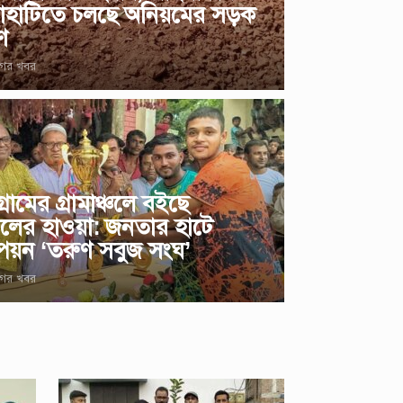
াহাটিতে চলছে অনিয়মের সড়ক
াণ
গের খবর
গ্রামের গ্রামাঞ্চলে বইছে
লের হাওয়া: জনতার হাটে
ম্পিয়ন ‘তরুণ সবুজ সংঘ’
গের খবর