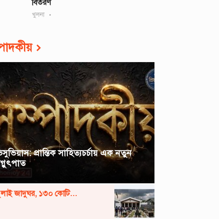
বিতরণ
খুলনা
্পাদকীয়
িসুভিয়াস: প্রান্তিক সাহিত্যচর্চায় এক নতুন
গ্নুৎপাত
ুলাই জাদুঘর, ১৩০ কোটি...