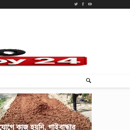
োগে কাজ হয়নি, গাইবান্ধার