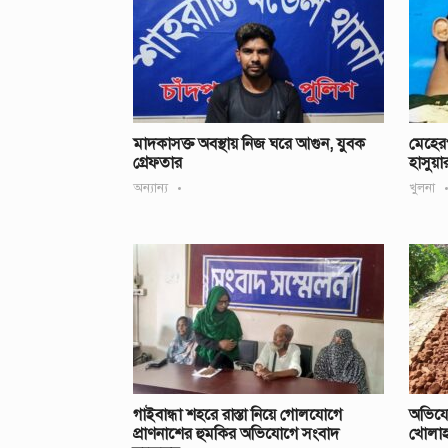
মাদকাসক্ত অবস্থায় নিজ ঘরে আগুন, যুবক
মেহের
গ্রেফতার
হাসুয়া
অন্যান্য
খুলনা
গাইবান্ধা শহরে রাস্তা নিয়ে গোলযোগে
অভিযো
প্রাণনাশের হুমকির অভিযোগে সংবাদ
খোলাহ