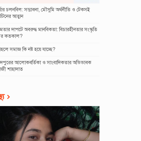
্ষার চলনবিল: সম্ভাবনা, মৌসুমি অর্থনীতি ও টেকসই
্যটনের আহ্বান
ষমতার দাপটে অবরুদ্ধ মানবিকতা: বিচারহীনতার সংস্কৃতি
র কতকাল?
হলে সমাজ কি নষ্ট হয়ে যাচ্ছে?
াঁদপুরের আলোকবর্তিকা ও সাংবাদিকতার অভিভাবক
াজী শাহাদাত
থ্য