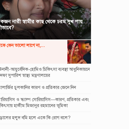
কজন নারী স্বামীর কাছ থেকে চরম সুখ পায়
ীভাবে?
ত্রীকে কেন ভালো লাগে না,...
নানী-আয়ুর্বেদিক-হোমিও চিকিৎসা ব্যবস্থা আধুনিকায়নে
দফা সুপারিশ স্বাস্থ্য মন্ত্রণালয়ের
যালার্জির চুলকানির কারণ ও প্রতিকার জেনে নিন
রিয়াসিস ও স্ক্যাল্প সোরিয়াসিস—কারণ, প্রতিকার এবং
কিৎসায় হাকীম মিজানুর রহমানের ভূমিকা
িড়ালের হলুদ বমি হলে একে কি রোগ বলে?