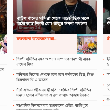
বাউল গানের মন্দিরা থেকে আন্তর্জাতিক মঞ্চে
এ
অক্টোপ্যাড শিল্পী মোঃ রাজুর অনন্য পথচলা
ক
জমকালো আয়োজনে যাত্রা...
স্
শিল্পী সমিতির দপ্তর ও প্রচার সম্পাদক পদপ্রার্থী নায়ক
ইউ
রাসেল মিয়া
৬ 
তার
অফিসার সিনেমা দেখতে হলে হলে দর্শকদের ভিড়, সিক্ত
অ্
চিত্রনায়ক ডি এ তায়েব
সো
দীর্ঘ অভিনয় জীবনের স্বীকৃতি: চলচ্চিত্র শিল্পী সমিতির
চি
সদস্য হলেন অভিনেতা আবুল কালাম আজাদ সৈকত
ব
সাংবাদিক মিলনমেলায় তারকাদের ছোঁয়া: গাজীপুরে