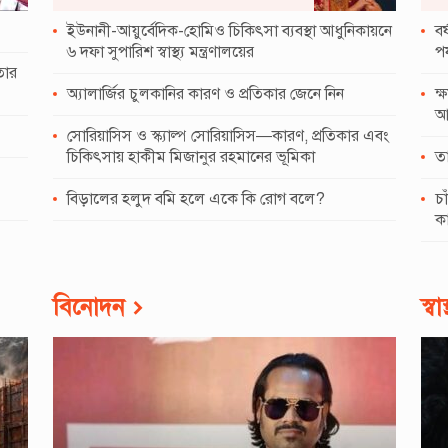
ইউনানী-আয়ুর্বেদিক-হোমিও চিকিৎসা ব্যবস্থা আধুনিকায়নে
বর
৬ দফা সুপারিশ স্বাস্থ্য মন্ত্রণালয়ের
পর
তার
অ্যালার্জির চুলকানির কারণ ও প্রতিকার জেনে নিন
ক্
আ
সোরিয়াসিস ও স্ক্যাল্প সোরিয়াসিস—কারণ, প্রতিকার এবং
চিকিৎসায় হাকীম মিজানুর রহমানের ভূমিকা
তা
বিড়ালের হলুদ বমি হলে একে কি রোগ বলে?
চ
ক
বিনোদন
স্বাস্