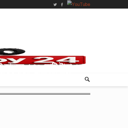
ই জাদুঘর, ১৩০ কোটি টাকা ও
ুকের একটি স্ট্যাটাস: সত্য
য়?