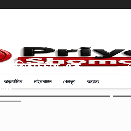
,
ক সাহিত্যচর্চায় এক
জুলা
ফেসব
মি
আন্তর্জাতিক
লাইফস্টাইল
খেলাধুলা
অন্যান্য
কোথা
হ্বান