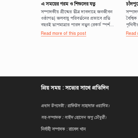
এ সময়ের গরম ও শিশুদের যত্ন
চাঁদপু
সম্পাদকীয় গ্রীষ্মের তীব্র দাবদাহে জনজীবন
সম্পাদ
ওষ্ঠাগত| জলবায়ু পরিবর্তনের প্রভাবে প্রতি
বৈশ্বি
বছরই তাপমাত্রার পারদ নতুন রেকর্ড স্পর্শ...
পৃথিবীর
Read more of this post
Read 
Posts
pagination
প্রিয় সময় : সত্যের সাথে প্রতিদিন
প্রধান উপদেষ্টা : রাফিউস সাহাদাত ওয়াসিম।
সহ-সম্পাদক : সাইদ হোসেন অপু চৌধুরী।
নির্বাহী সম্পাদক : রাসেল খান