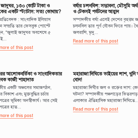
 জাদুঘর, ১৩০ কোটি টাকা ও
বর্ষার চলনবিল: সম্ভাবনা, মৌসুমি অর্
ের একটি স্ট্যাটাস: সত্য কোথায়?
ও টেকসই পর্যটনের আহ্বান
প্রতিবেদক : সাংবাদিক ইলিয়াস
সম্পাদকীয় বর্ষা এলেই দেশের বৃহত্তম জ
 সম্প্রতি তার ফেসবুক পোস্টে
চলনবিল তার পূর্ণ যৌবন ফিরে পায়। থৈ
ন, “জুলাই জাদুঘর অবশেষে ৫
জলরাশি, মৃদু...
ই...
Read more of this post
more of this post
ুরের আলোকবর্তিকা ও সাংবাদিকতার
মহারাজা দিঘিতে ভাইয়ের লাশ, খুন
বক কাজী শাহাদাত
বোন!
দকীয় একটি অঞ্চলের সমাজগঠন,
মহারাজা দিঘীর জল ও রক্তের দাগ: ক
ির বিকাশ এবং মুক্তবুদ্ধির চর্চায়
ঘটনা? সম্পাদকীয় পঞ্চগড়ের ভিতরগড়
ত্রের ভূমিকা অনস্বীকার্য। আর সেই
এলাকার ঐতিহাসিক মহারাজা দিঘিতে..
ত্রের হাত...
Read more of this post
more of this post