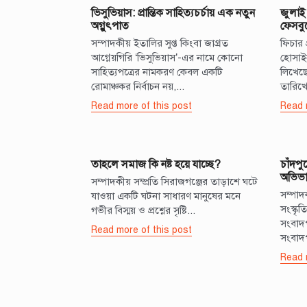
ভিসুভিয়াস: প্রান্তিক সাহিত্যচর্চায় এক নতুন
জুলাই
অগ্নুৎপাত
ফেসবুক
সম্পাদকীয় ইতালির সুপ্ত কিংবা জাগ্রত
ফিচার 
আগ্নেয়গিরি ‘ভিসুভিয়াস’-এর নামে কোনো
হোসাইন
সাহিত্যপত্রের নামকরণ কেবল একটি
লিখেছে
রোমাঞ্চকর নির্বাচন নয়,...
তারিখে
Read more of this post
Read 
তাহলে সমাজ কি নষ্ট হয়ে যাচ্ছে?
চাঁদপ
অভিভা
সম্পাদকীয় সম্প্রতি সিরাজগঞ্জের তাড়াশে ঘটে
সম্পা
যাওয়া একটি ঘটনা সাধারণ মানুষের মনে
সংস্কৃত
গভীর বিস্ময় ও প্রশ্নের সৃষ্টি...
সংবাদপ
Read more of this post
সংবাদপ
Read 