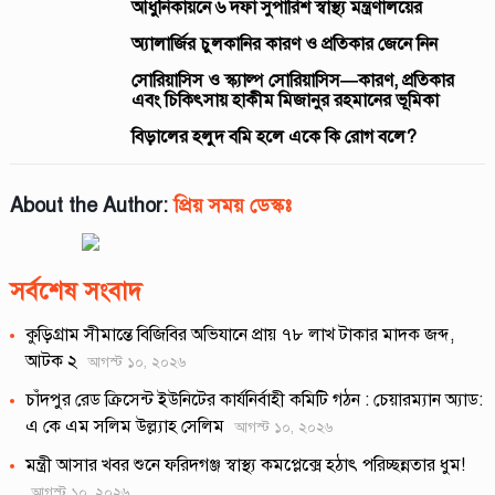
আধুনিকায়নে ৬ দফা সুপারিশ স্বাস্থ্য মন্ত্রণালয়ের
অ্যালার্জির চুলকানির কারণ ও প্রতিকার জেনে নিন
সোরিয়াসিস ও স্ক্যাল্প সোরিয়াসিস—কারণ, প্রতিকার
এবং চিকিৎসায় হাকীম মিজানুর রহমানের ভূমিকা
বিড়ালের হলুদ বমি হলে একে কি রোগ বলে?
About the Author:
প্রিয় সময় ডেস্কঃ
সর্বশেষ সংবাদ
কুড়িগ্রাম সীমান্তে বিজিবির অভিযানে প্রায় ৭৮ লাখ টাকার মাদক জব্দ,
আটক ২
আগস্ট ১০, ২০২৬
চাঁদপুর রেড ক্রিসেন্ট ইউনিটের কার্যনির্বাহী কমিটি গঠন : চেয়ারম্যান অ্যাড:
এ কে এম সলিম উল্ল্যাহ সেলিম
আগস্ট ১০, ২০২৬
মন্ত্রী আসার খবর শুনে ফরিদগঞ্জ স্বাস্থ্য কমপ্লেক্সে হঠাৎ পরিচ্ছন্নতার ধুম!
আগস্ট ১০, ২০২৬