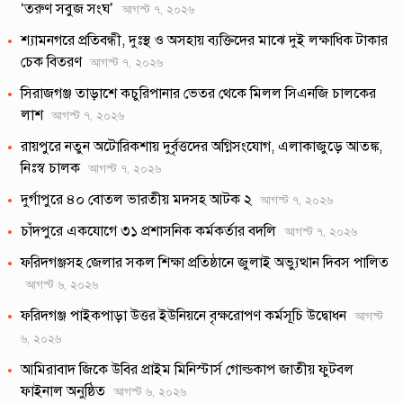
‘তরুণ সবুজ সংঘ’
আগস্ট ৭, ২০২৬
শ্যামনগরে প্রতিবন্ধী, দুঃস্থ ও অসহায় ব্যক্তিদের মাঝে দুই লক্ষাধিক টাকার
চেক বিতরণ
আগস্ট ৭, ২০২৬
সিরাজগঞ্জ তাড়াশে কচুরিপানার ভেতর থেকে মিলল সিএনজি চালকের
লাশ
আগস্ট ৭, ২০২৬
রায়পুরে নতুন অটোরিকশায় দুর্বৃত্তদের অগ্নিসংযোগ, এলাকাজুড়ে আতঙ্ক,
নিঃস্ব চালক
আগস্ট ৭, ২০২৬
দুর্গাপুরে ৪০ বোতল ভারতীয় মদসহ আটক ২
আগস্ট ৭, ২০২৬
চাঁদপুরে একযোগে ৩১ প্রশাসনিক কর্মকর্তার বদলি
আগস্ট ৭, ২০২৬
ফরিদগঞ্জসহ জেলার সকল শিক্ষা প্রতিষ্ঠানে জুলাই অভ্যুত্থান দিবস পালিত
আগস্ট ৬, ২০২৬
ফরিদগঞ্জ পাইকপাড়া উত্তর ইউনিয়নে বৃক্ষরোপণ কর্মসূচি উদ্বোধন
আগস্ট
৬, ২০২৬
আমিরাবাদ জিকে উবির প্রাইম মিনিস্টার্স গোল্ডকাপ জাতীয় ফুটবল
ফাইনাল অনুষ্ঠিত
আগস্ট ৬, ২০২৬