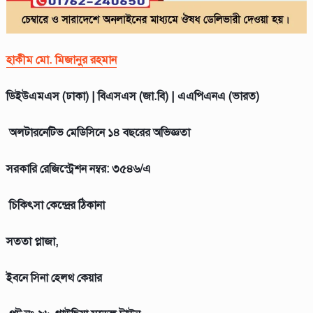
হাকীম মো. মিজানুর রহমান
ডিইউএমএস (ঢাকা) | বিএসএস (জা.বি) | এএপিএনএ (ভারত)
অলটারনেটিভ মেডিসিনে ১৪ বছরের অভিজ্ঞতা
সরকারি রেজিস্ট্রেশন নম্বর: ৩৫৪৬/এ
চিকিৎসা কেন্দ্রের ঠিকানা
সততা প্লাজা,
ইবনে সিনা হেলথ কেয়ার