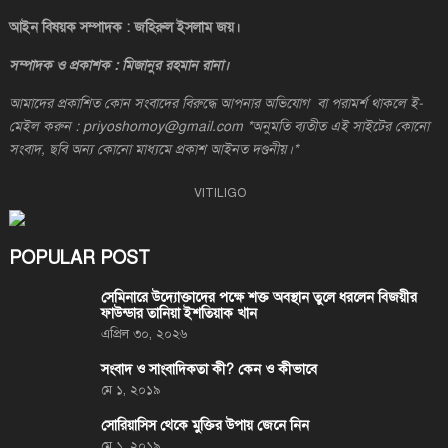
আইন বিষয়ক সম্পাদক : জহিরুল ইসলাম জয়।
সম্পাদক ও প্রকাশক : মিজানুর রহমান রানা।
আমাদের প্রকাশিত কোন সংবাদের বিরুদ্ধে আপনার অভিযোগ বা পরামর্শ থাকলে ই-
মেইল করুন : priyoshomoy@gmail.com *অনুমতি ব্যতীত এই সাইটের কোনো
সংবাদ, ছবি অন্য কোনো মাধ্যমে প্রকাশ আইনত দণ্ডনীয়।*
VITILIGO
POPULAR POST
সেমিনারে উদ্যোক্তাদের পক্ষে শক্ত অবস্থান তুলে ধরলেন বিজয়ীর
ফাউন্ডার তানিয়া ইশতিয়াক খান
এপ্রিল ৩০, ২০২৬
সংবাদ ও সাংবাদিকতা কী? কেন ও কীভাবে
মে ১, ২০১৯
সোরিয়াসিস থেকে মুক্তির উপায় জেনে নিন
মে ১, ২০১৯