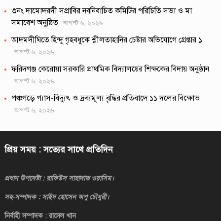
৩নং দামোদরদী সপ্রাবির নবনিবাচিত কমিটির পরিচিতি সভা ও মা
সমাবেশ অনুষ্ঠিত
আগস্ট ৬, ২০২৬
আদমদীঘিতে হিন্দু গৃহবধূকে শ্লীলতাহানির চেষ্টার অভিযোগে গ্রেপ্তার ১
আগস্ট ৬, ২০২৬
ফরিদগঞ্জ কেরোয়া সরকারি প্রাথমিক বিদ্যালয়ের শিক্ষকের বিদায় অনুষ্ঠান
আগস্ট ৬, ২০২৬
পঞ্চগড়ে গ্যাস-বিদ্যুৎ ও দ্রব্যমূল্য বৃদ্ধির প্রতিবাদে ১১ দলের বিক্ষোভ
আগস্ট ৬, ২০২৬
প্রিয় সময় : সত্যের সাথে প্রতিদিন
প্রধান উপদেষ্টা : রাফিউস সাহাদাত ওয়াসিম।
সহ-সম্পাদক : সাইদ হোসেন অপু চৌধুরী।
নির্বাহী সম্পাদক : রাসেল খান