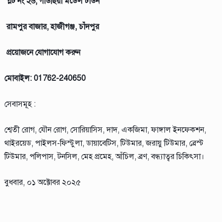
প্লট নং ২৬, গাউছিয়া মডেল টাউন
রামপুর বাজার, হাজীগঞ্জ, চাঁদপুর
প্রয়োজনে যোগাযোগ করুন
মোবাইল: 01762-240650
সেবাসমূহ :
শ্বেতী রোগ, যৌন রোগ, সোরিয়াসিস, দাদ, একজিমা, ফাঙ্গাল ইনফেকশন,
থাইরয়েড, পাইলস-ফিস্টুলা, ডায়াবেটিস, টিউমার, জরায়ু টিউমার, ব্রেস্ট
টিউমার, পলিপাস, টনসিল, মেহ প্রমেহ, আঁচিল, ব্রণ, বন্ধ্যাত্বর চিকিৎসা।
বুধবার, ০১ অক্টোবর ২০২৫