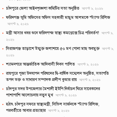
চাঁদপুরে জেলা আইনশৃঙ্খলা কমিটির সভা অনুষ্ঠিত
আগস্ট ৯, ২০২৬
ফরিদগঞ্জ ভূমি অফিসের অফিস সহকারী মাছুম আলমকে স্ট্যান্ড রিলিজ
আগস্ট ৯, ২০২৬
মন্ত্রী আসার খবর শুনে ফরিদগন্জ স্বাস্থ্য কমপ্লেক্সে চিত্র পরিবর্তণ!
আগস্ট ৯,
২০২৬
সিরাজগঞ্জ তাড়াশে উম্মুক্ত জলাশয়ে ৫০ মণ পোনা মাছ অবমুক্ত
আগস্ট ৯,
২০২৬
শ্যামনগরে আন্তর্জাতিক আদিবাসী দিবস পালিত
আগস্ট ৯, ২০২৬
রায়পুরে পূজা উদযাপন পরিষদের দ্বি-বার্ষিক সম্মেলন অনুষ্ঠিত, সভাপতি
তপন ভক্ত ও সাধারণ সম্পাদক প্রদীপ কুমার রায়
আগস্ট ৯, ২০২৬
চাঁদপুর সদর উপজেলার মৈশাদী ইউপি নির্বাচন ঘিরে সাবেকদের
পাশাপাশি আলোচনায় নতুন মুখ
আগস্ট ৯, ২০২৬
হঠাৎ চাঁদপুর সফরে স্বাস্থ্যমন্ত্রী, সিভিল সার্জনকে স্ট্যান্ড রিলিজ,
পরবর্তীতে আবার প্রত্যাহার
আগস্ট ৯, ২০২৬