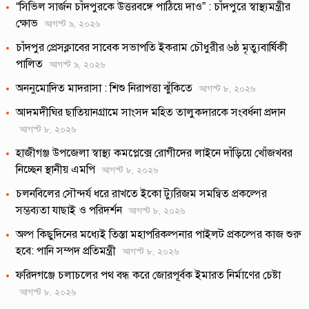
“সিভিল সার্জন চাঁদপুরকে উত্তরবঙ্গে পাঠিয়ে দাও” : চাঁদপুরে স্বাস্থ্যমন্ত্রীর
ক্ষোভ
আগস্ট ৯, ২০২৬
চাঁদপুর প্রেসক্লাবের সাবেক সভাপতি ইকরাম চৌধুরীর ৬ষ্ঠ মৃত্যুবার্ষিকী
পালিত
আগস্ট ৯, ২০২৬
অননুমোদিত মাদরাসা : শিশু নিরাপত্তা ঝুঁকিতে
আগস্ট ৮, ২০২৬
আদমদীঘির ছাতিয়ানগ্রামে সাংসদ মহিত তালুকদারকে সংবর্ধনা প্রদান
আগস্ট ৮, ২০২৬
হাজীগঞ্জ উপজেলা স্বাস্থ্য কমপ্লেক্সে রোগীদের লাইনে দাঁড়িয়ে খোঁজখবর
নিচ্ছেন স্থানীয় এমপি
আগস্ট ৮, ২০২৬
চলনবিলের সৌন্দর্য ধরে রাখতে ইকো ট্যুরিজম সমন্বিত প্রকল্পের
সম্ভব্যতা যাছাই ও পরিদর্শন
আগস্ট ৮, ২০২৬
অল্প কিছুদিনের মধ্যেই তিস্তা মহাপরিকল্পনার পাইলট প্রকল্পের কাজ শুরু
হবে: পানি সম্পদ প্রতিমন্ত্রী
আগস্ট ৮, ২০২৬
ফরিদগঞ্জে চলাচলের পথ বন্ধ করে জোরপূর্বক ইমারত নির্মাণের চেষ্টা
আগস্ট ৮, ২০২৬