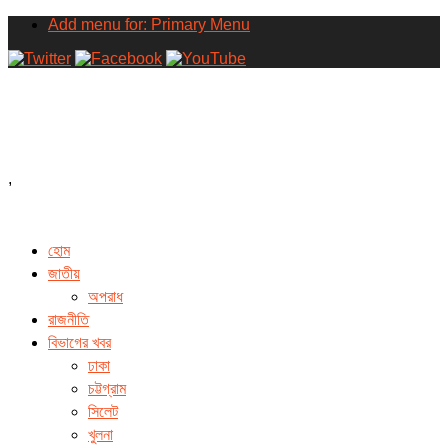
Add menu for: Primary Menu
,
হোম
জাতীয়
অপরাধ
রাজনীতি
বিভাগের খবর
ঢাকা
চট্টগ্রাম
সিলেট
খুলনা