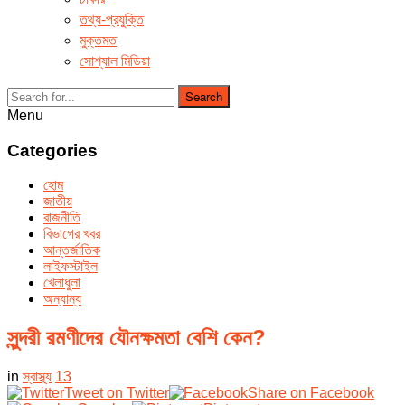
তথ্য-প্রযুক্তি
মুক্তমত
সোশ্যাল মিডিয়া
Search
Menu
Categories
হোম
জাতীয়
রাজনীতি
বিভাগের খবর
আন্তর্জাতিক
লাইফস্টাইল
খেলাধুলা
অন্যান্য
সুন্দরী রমণীদের যৌনক্ষমতা বেশি কেন?
in
স্বাস্থ্য
13
Tweet on Twitter
Share on Facebook