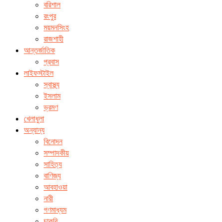
বরিশাল
রংপুর
ময়মনসিংহ
রাজশাহী
আন্তর্জাতিক
প্রবাস
লাইফস্টাইল
স্বাস্থ্য
ইসলাম
ভ্রমণ
খেলাধুলা
অন্যান্য
বিনোদন
সম্পাদকীয়
সাহিত্য
বাণিজ্য
আবহাওয়া
নারী
গণমাধ্যম
চাকরি