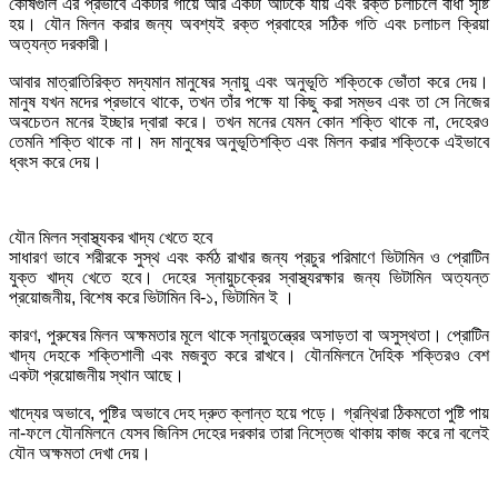
কোষগুলি এর প্রভাবে একটার গায়ে আর একটা আটকে যায় এবং রক্ত চলাচলে বাঁধা সৃষ্টি
হয়। যৌন মিলন করার জন্য অবশ্যই রক্ত প্রবাহের সঠিক গতি এবং চলাচল ক্রিয়া
অত্যন্ত দরকারী।
আবার মাত্রাতিরিক্ত মদ্যমান মানুষের স্নায়ু এবং অনুভূতি শক্তিকে ভোঁতা করে দেয়।
মানুষ যখন মদের প্রভাবে থাকে, তখন তাঁর পক্ষে যা কিছু করা সম্ভব এবং তা সে নিজের
অবচেতন মনের ইচ্ছার দ্বারা করে। তখন মনের যেমন কোন শক্তি থাকে না, দেহেরও
তেমনি শক্তি থাকে না। মদ মানুষের অনুভূতিশক্তি এবং মিলন করার শক্তিকে এইভাবে
ধ্বংস করে দেয়।
যৌন মিলন স্বাস্থ্যকর খাদ্য খেতে হবে
সাধারণ ভাবে শরীরকে সুস্থ এবং কর্মঠ রাখার জন্য প্রচুর পরিমাণে ভিটামিন ও প্রোটিন
যুক্ত খাদ্য খেতে হবে। দেহের স্নায়ুচক্রের স্বাস্থ্যরক্ষার জন্য ভিটামিন অত্যন্ত
প্রয়োজনীয়, বিশেষ করে ভিটামিন বি-১, ভিটামিন ই ।
কারণ, পুরুষের মিলন অক্ষমতার মূলে থাকে স্নায়ুতন্ত্রের অসাড়তা বা অসুস্থতা। প্রোটিন
খাদ্য দেহকে শক্তিশালী এবং মজবুত করে রাখবে। যৌনমিলনে দৈহিক শক্তিরও বেশ
একটা প্রয়োজনীয় স্থান আছে।
খাদ্যের অভাবে, পুষ্টির অভাবে দেহ দ্রুত ক্লান্ত হয়ে পড়ে। গ্রন্থিরা ঠিকমতো পুষ্টি পায়
না-ফলে যৌনমিলনে যেসব জিনিস দেহের দরকার তারা নিস্তেজ থাকায় কাজ করে না বলেই
যৌন অক্ষমতা দেখা দেয়।