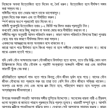
নিজেকে অযথা উত্তেজিত হতে দিবেন না, ধৈর্য ধরুন। উত্তেজিত হলে দীর্ঘক্ষণ সঙ্গম
করা সম্ভব নয়।
সঙ্গিনীর গায়ে হাত দেয়ার আগে তাকে ভালোবাসুন।
চুম্বন দিয়ে শুরু করুন এবং তা দীর্ঘায়িত করুন।
স্পর্শ কাতর অংশে প্রথমেই হাত দিবেন না।
সঙ্গিনী পুরোপুরি উত্তেজিত হবার ১-২ মিনিট পর মিলন করার প্রস্তুতি নিন।
কখনোই জোর করে কিছু করবেন না অথবা জোর করে দীর্ঘায়িত করবেন না।
সঙ্গীনির পছন্দ অনুযায়ী আসন পরিবর্তন করুন। কারণ আসন পরিবর্তনে মিলনের ইচ্ছা পুনরায়
বেড়ে যায় যার কারণে দীর্ঘসময় মিলন করা সম্ভব।
একজনের আমন্ত্রনের জন্য অন্যজন বসে থাকবেন না।
কারো আগে পরে বীর্যপাত হলে কিংবা শক্ত না হলে সঙ্গীকে দোষারোপ করবেন না। মাঝে
মাঝে এরকম হতেই পারে।
যদি কেউ যৌন অক্ষমতার দরুণ যৌনজীবনে বিপর্যস্ত হতে বসেন, তবে তাঁর উচিত্‍ কোন ভাল
চিকিত্‍সককে দিয়ে তাঁর যৌনাঙ্গ ও প্রষ্টেট সংক্রান্ত অঙ্গগুলি পরীক্ষা করা এবং মানসিক
কারণটি খুঁজে বের করা।
রতিবিরতিতে ব্রহ্মচর্য লাভ হতে পারে কিন্তু যৌন জীবন দুর্বল হয়ে পড়ে। যাদের যৌন
জীবন যৌবনের যত প্রথমে শুরু হয় তারা তত বেশি দিন যৌন জীবনে সক্রিয় থাকেন।
অবশ্য এর জন্য দেহ এবং মনের যত্ম নিতে হবে, পরিত্যাগ করতে হবে অসুস্থ এবং
অস্বাস্থ্যকর জীবনযাত্রা।
উপরের সবকয়টি পদ্ধতি আপনার সঙ্গীর তৃপ্তির উদ্দেশ্যে। অনেকের ধারনা নারী এ ট্রিকস্
গুলো অনুমান বা জানতে পারলে পুরুষত্ব নিয়ে প্রশ্ন তুলবে। ধারনাটি সম্পুর্ন ভুল। আপনি
আপনার স্ত্রীকে পদ্ধতিগুলো বুঝিয়ে বলুন। দেখবেন সেই আপনাকে সাহায্য করছে। কারন