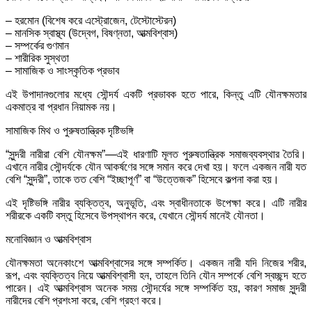
– হরমোন (বিশেষ করে এস্ট্রোজেন, টেস্টোস্টেরন)
– মানসিক স্বাস্থ্য (উদ্বেগ, বিষণ্নতা, আত্মবিশ্বাস)
– সম্পর্কের গুণমান
– শারীরিক সুস্থতা
– সামাজিক ও সাংস্কৃতিক প্রভাব
এই উপাদানগুলোর মধ্যে সৌন্দর্য একটি প্রভাবক হতে পারে, কিন্তু এটি যৌনক্ষমতার
একমাত্র বা প্রধান নিয়ামক নয়।
সামাজিক মিথ ও পুরুষতান্ত্রিক দৃষ্টিভঙ্গি
“সুন্দরী নারীরা বেশি যৌনক্ষম”—এই ধারণাটি মূলত পুরুষতান্ত্রিক সমাজব্যবস্থার তৈরি।
এখানে নারীর সৌন্দর্যকে যৌন আকর্ষণের সঙ্গে সমান করে দেখা হয়। ফলে একজন নারী যত
বেশি “সুন্দরী”, তাকে তত বেশি “ইচ্ছাপূর্ণ” বা “উত্তেজক” হিসেবে কল্পনা করা হয়।
এই দৃষ্টিভঙ্গি নারীর ব্যক্তিত্ব, অনুভূতি, এবং স্বাধীনতাকে উপেক্ষা করে। এটি নারীর
শরীরকে একটি বস্তু হিসেবে উপস্থাপন করে, যেখানে সৌন্দর্য মানেই যৌনতা।
মনোবিজ্ঞান ও আত্মবিশ্বাস
যৌনক্ষমতা অনেকাংশে আত্মবিশ্বাসের সঙ্গে সম্পর্কিত। একজন নারী যদি নিজের শরীর,
রূপ, এবং ব্যক্তিত্ব নিয়ে আত্মবিশ্বাসী হন, তাহলে তিনি যৌন সম্পর্কে বেশি স্বচ্ছন্দ হতে
পারেন। এই আত্মবিশ্বাস অনেক সময় সৌন্দর্যের সঙ্গে সম্পর্কিত হয়, কারণ সমাজ সুন্দরী
নারীদের বেশি প্রশংসা করে, বেশি গ্রহণ করে।