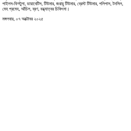
পাইলস-ফিস্টুলা, ডায়াবেটিস, টিউমার, জরায়ু টিউমার, ব্রেস্ট টিউমার, পলিপাস, টনসিল,
মেহ প্রমেহ, আঁচিল, ব্রণ, বন্ধ্যাত্বর চিকিৎসা।
মঙ্গলবার, ০৭ অক্টোবর ২০২৫