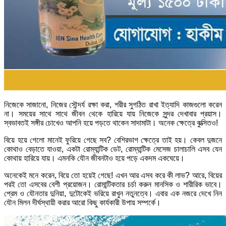
নিজেকে সাজানো, নিজের সৌন্দর্য রক্ষা করা, শরীর সুগঠিত রাখা ইত্যাদি কাজগুলো করেন
না। সময়ের সাথে সাথে জীবন থেকে হারিয়ে যায় নিজেকে সুন্দর দেখাবার প্রয়াস।
স্বভাবতই সঙ্গীর চোখেও আপনি হয়ে পড়তে থাকেন সাদামাটা। অনেক ক্ষেত্রে কুত্‍সিতও!
বিয়ে হয়ে গেলো মানেই ফুরিয়ে গেছে সব? বেশিরভাগ ক্ষেত্রে তাই হয়। কেবল দুজনে
কোথাও বেড়াতে যাওয়া, একটা রোম্যান্টিক ডেট, রোম্যান্টিক মেসেজ চালাচালি এসব যেন
কোথায় হারিয়ে যায়। এমনকি যৌন জীবনটাও হয়ে পড়ে একদম একঘেয়ে।
অনেকেই মনে করেন, বিয়ে তো হয়েই গেছে! এখন আর এসব করে কী লাভ? আরে, বিয়ের
পরই তো এসবের বেশী প্রয়োজন। রোমান্টিকতার চর্চা করুন মানসিক ও শারীরিক ভাবে।
প্রেম ও যৌনতার দুনিয়া, দুটোকেই ভরিয়ে রাখুন নতুনত্বে। এবার এক নজরে দেখে নিন
যৌন মিলন দীর্ঘস্থায়ী করার আরো কিছু কার্যকারী উপায় সম্পর্কে।