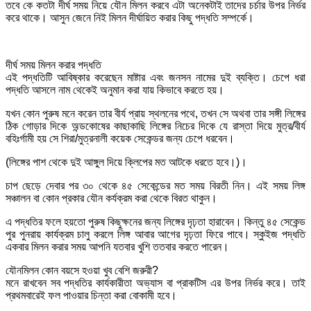
তবে কে কতটা দীর্ঘ সময় নিয়ে যৌন মিলন করবে এটা অনেকটাই তাদের চর্চার উপর নির্ভর
করে থাকে। আসুন জেনে নিই মিলন দীর্ঘায়িত করার কিছু পদ্ধতি সম্পর্কে।
দীর্ঘ সময় মিলন করার পদ্ধতি
এই পদ্ধতিটি আবিষ্কার করেছেন মাষ্টার এবং জনসন নামের দুই ব্যক্তি। চেপে ধরা
পদ্ধতি আসলে নাম থেকেই অনুমান করা যায় কিভাবে করতে হয়।
যখন কোন পুরুষ মনে করেন তার বীর্য প্রায় স্থলনের পথে, তখন সে অথবা তার সঙ্গী লিঙ্গের
ঠিক গোড়ার দিকে অন্ডকোষের কাছাকাছি লিঙ্গের নিচের দিকে যে রাস্তা দিয়ে মুত্র/বীর্য
বহিঃর্গামী হয় সে শিরা/মুত্রনালী কয়েক সেকেন্ডর জন্য চেপে ধরবেন।
(লিঙ্গের পাশ থেকে দুই আঙ্গুল দিয়ে ক্লিপের মত আটকে ধরতে হবে।)।
চাপ ছেড়ে দেবার পর ৩০ থেকে ৪৫ সেকেন্ডের মত সময় বিরতী নিন। এই সময় লিঙ্গ
সঞ্চালন বা কোন প্রকার যৌন কর্যক্রম করা থেকে বিরত থাকুন।
এ পদ্ধতির ফলে হয়তো পুরুষ কিছুক্ষনের জন্য লিঙ্গের দৃঢ়তা হারাবেন। কিন্তু ৪৫ সেকেন্ড
পুর পুনরায় কার্যক্রম চালু করলে লিঙ্গ আবার আগের দৃঢ়তা ফিরে পাবে। স্কুইজ পদ্ধতি
একবার মিলন করার সময় আপনি যতবার খুশি ততবার করতে পারেন।
যৌনমিলন কোন বয়সে হওয়া খুব বেশি জরুরী?
মনে রাখবেন সব পদ্ধতির কার্যকারীতা অভ্যাস বা প্রাকটিস এর উপর নির্ভর করে। তাই
প্রথমবারেই ফল পাওয়ার চিন্তা করা বোকামী হবে।