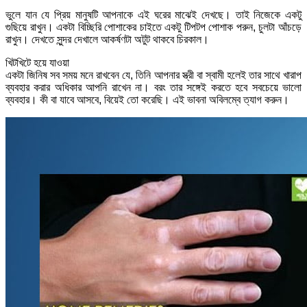
ভুলে যান যে প্রিয় মানুষটি আপনাকে এই ঘরের মাঝেই দেখছে। তাই নিজেকে একটু
গুছিয়ে রাখুন। একটা বিচ্ছিরি পোশাকের চাইতে একটু টিপটপ পোশাক পরুন, চুলটা আঁচড়ে
রাখুন। দেখতে সুন্দর দেখালে আকর্ষণটা অটুট থাকবে চিরকাল।
খিটখিটে হয়ে যাওয়া
একটা জিনিষ সব সময় মনে রাখবেন যে, তিনি আপনার স্ত্রী বা স্বামী হলেই তার সাথে খারাপ
ব্যবহার করার অধিকার আপনি রাখেন না। বরং তার সঙ্গেই করতে হবে সবচেয়ে ভালো
ব্যবহার। কী বা যাবে আসবে, বিয়েই তো করেছি। এই ভাবনা অবিলম্বে ত্যাগ করুন।