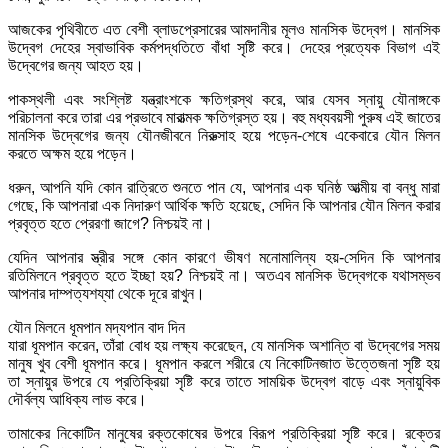
আজকের পৃথিবীতে এত বেশী ব্লাডপ্রেসারের আমদানীর মূলও মানসিক উদ্বেগ। মানসিক
উদ্বেগ দেহের স্বাভাবিক কর্মপদ্ধতিতে বাঁধা সৃষ্টি করে। দেহের প্রত্যেক বিভাগ এই
উদ্বেগের জন্য আহত হয়।
পাকস্থলী এবং সংশ্লিষ্ট যন্ত্রাংশকে ক্ষতিগ্রস্থ করে, আর যেসব স্নায়ু যৌনাঙ্গকে
পরিচালনা করে তারা এর প্রভাবে মারাত্মক ক্ষতিগ্রস্ত হয়। বহু মধ্যবয়সী পুরুষ এই জাতের
মানসিক উদ্বেগের জন্য যৌনজীবনে নিরুত্‍সাহ হয়ে পড়েন-শেষে একেবারে যৌন মিলন
করতে অক্ষম হয়ে পড়েন।
ধরুন, আপনি যদি কোন রাত্রিতে শুনতে পান যে, আপনার এক ঘনিষ্ঠ আত্মীয় বা বন্ধু মারা
গেছে, কি আপনারা এক নিদারুণ আর্থিক ক্ষতি হয়েছে, সেদিন কি আপনার যৌন মিলন করার
প্রবৃত্ত হতে প্রেরণা জাগে? নিশ্চয়ই না।
যেদিন আপনার স্ত্রীর সঙ্গে কোন কারণে ভীষণ মনোমালিন্য হয়-সেদিন কি আপনার
রতিমিলনে প্রবৃত্ত হতে ইচ্ছা হয়? নিশ্চয়ই না। অতএব মানসিক উদ্বেগকে যথাসম্ভব
আপনার দাম্পত্যশয্যা থেকে দূরে রাখুন।
যৌন মিলনে ধূমপান মদ্যপান বাদ দিন
যারা ধূমপান করেন, তাঁরা বোধ হয় লক্ষ্য করেছেন, যে মানসিক অশান্তি বা উদ্বেগের সময়
মানুষ খুব বেশী ধূমপান করে। ধূমপান করলে শরীরে যে নিকোটিনজাত উত্তেজনা সৃষ্টি হয়
তা স্নায়ুর উপরে যে প্রতিক্রিয়া সৃষ্টি করে তাতে সাময়িক উদ্বেগ বাড়ে এবং স্নায়ুবিক
দৌর্বল্য আধিক্য লাভ করে।
তামাকের নিকোটিন মানুষের রক্তকোষের উপরে বিরূপ প্রতিক্রিয়া সৃষ্টি করে। রক্তের