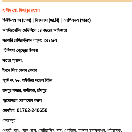
হাকীম মো. মিজানুর রহমান
ডিইউএমএস (ঢাকা) | বিএসএস (জা.বি) | এএপিএনএ (ভারত)
অলটারনেটিভ মেডিসিনে ১৪ বছরের অভিজ্ঞতা
সরকারি রেজিস্ট্রেশন নম্বর: ৩৫৪৬/এ
চিকিৎসা কেন্দ্রের ঠিকানা
সততা প্লাজা,
ইবনে সিনা হেলথ কেয়ার
প্লট নং ২৬, গাউছিয়া মডেল টাউন
রামপুর বাজার, হাজীগঞ্জ, চাঁদপুর
প্রয়োজনে যোগাযোগ করুন
মোবাইল: 01762-240650
সেবাসমূহ :
শ্বেতী রোগ, যৌন রোগ, সোরিয়াসিস, দাদ, একজিমা, ফাঙ্গাল ইনফেকশন, থাইরয়েড,