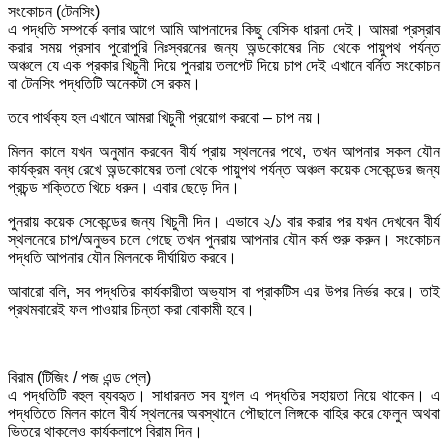
সংকোচন (টেনসিং)
এ পদ্ধতি সম্পর্কে বলার আগে আমি আপনাদের কিছু বেসিক ধারনা দেই। আমরা প্রস্রাব
করার সময় প্রসাব পুরোপুরি নিঃস্বরনের জন্য অন্ডকোষের নিচ থেকে পায়ুপথ পর্যন্ত
অঞ্চলে যে এক প্রকার খিচুনী দিয়ে পুনরায় তলপেট দিয়ে চাপ দেই এখানে বর্নিত সংকোচন
বা টেনসিং পদ্ধতিটি অনেকটা সে রকম।
তবে পার্থক্য হল এখানে আমরা খিচুনী প্রয়োগ করবো – চাপ নয়।
মিলন কালে যখন অনুমান করবেন বীর্য প্রায় স্থলনের পথে, তখন আপনার সকল যৌন
কার্যক্রম বন্ধ রেখে অন্ডকোষের তলা থেকে পায়ুপথ পর্যন্ত অঞ্চল কয়েক সেকেন্ডের জন্য
প্রচন্ড শক্তিতে খিচে ধরুন। এবার ছেড়ে দিন।
পুনরায় কয়েক সেকেন্ডের জন্য খিচুনী দিন। এভাবে ২/১ বার করার পর যখন দেখবেন বীর্য
স্থলনেরে চাপ/অনুভব চলে গেছে তখন পুনরায় আপনার যৌন কর্ম শুরু করুন। সংকোচন
পদ্ধতি আপনার যৌন মিলনকে দীর্ঘায়িত করবে।
আবারো বলি, সব পদ্ধতির কার্যকারীতা অভ্যাস বা প্রাকটিস এর উপর নির্ভর করে। তাই
প্রথমবারেই ফল পাওয়ার চিন্তা করা বোকামী হবে।
বিরাম (টিজিং / পজ এন্ড প্লে)
এ পদ্ধতিটি বহুল ব্যবহৃত। সাধারনত সব যুগল এ পদ্ধতির সহায়তা নিয়ে থাকেন। এ
পদ্ধতিতে মিলন কালে বীর্য স্থলনের অবস্থানে পৌছালে লিঙ্গকে বাহির করে ফেলুন অথবা
ভিতরে থাকলেও কার্যকলাপে বিরাম দিন।