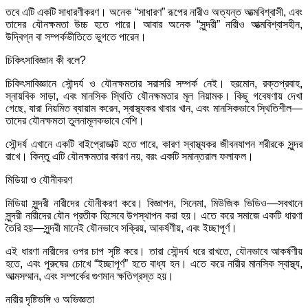
তবে এটি একটি সাধারণীকরণ। অনেক “সাধারণ” রূপের নারীও অত্যন্ত আত্মবিশ্বাসী, এবং
তাদের যৌনক্ষমতা উচ্চ হতে পারে। আবার অনেক “সুন্দরী” নারীও আত্মবিশ্বাসহীন,
উদ্বিগ্ন বা সম্পর্কভীতিতে ভুগতে পারেন।
চিকিৎসাবিজ্ঞান কী বলে?
চিকিৎসাবিজ্ঞানে সৌন্দর্য ও যৌনক্ষমতার সরাসরি সম্পর্ক নেই। হরমোন, রক্তপ্রবাহ,
স্নায়বিক সাড়া, এবং মানসিক স্থিতি যৌনক্ষমতার মূল নিয়ামক। কিছু গবেষণায় দেখা
গেছে, যারা নিয়মিত ব্যায়াম করেন, স্বাস্থ্যকর খাবার খান, এবং মানসিকভাবে স্থিতিশীল—
তাদের যৌনক্ষমতা তুলনামূলকভাবে বেশি।
সৌন্দর্য এখানে একটি বাইপ্রোডাক্ট হতে পারে, কারণ স্বাস্থ্যকর জীবনযাপন শরীরকে সুন্দর
রাখে। কিন্তু এটি যৌনক্ষমতার কারণ নয়, বরং একটি সমান্তরাল ফলাফল।
মিডিয়া ও যৌনীকরণ
মিডিয়া সুন্দরী নারীদের যৌনীকরণ করে। বিজ্ঞাপন, সিনেমা, মিউজিক ভিডিও—সবখানে
সুন্দরী নারীদের যৌন প্রতীক হিসেবে উপস্থাপন করা হয়। এতে করে সমাজে একটি ধারণা
তৈরি হয়—সুন্দরী মানেই যৌনভাবে সক্রিয়, আকর্ষণীয়, এবং ইচ্ছাপূর্ণ।
এই ধারণা নারীদের ওপর চাপ সৃষ্টি করে। তারা সৌন্দর্য ধরে রাখতে, যৌনভাবে আকর্ষণীয়
হতে, এবং পুরুষের চোখে “ইচ্ছাপূর্ণ” হতে বাধ্য হন। এতে করে নারীর মানসিক স্বাস্থ্য,
আত্মসম্মান, এবং সম্পর্কের গুণমান ক্ষতিগ্রস্ত হয়।
নারীর দৃষ্টিভঙ্গি ও অভিজ্ঞতা