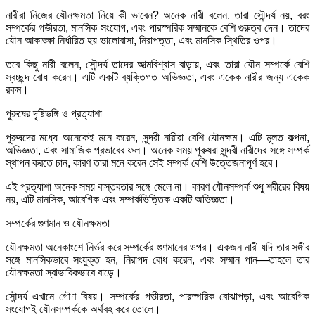
নারীরা নিজের যৌনক্ষমতা নিয়ে কী ভাবেন? অনেক নারী বলেন, তারা সৌন্দর্য নয়, বরং
সম্পর্কের গভীরতা, মানসিক সংযোগ, এবং পারস্পরিক সম্মানকে বেশি গুরুত্ব দেন। তাদের
যৌন আকাঙ্ক্ষা নির্ধারিত হয় ভালোবাসা, নিরাপত্তা, এবং মানসিক স্থিতির ওপর।
তবে কিছু নারী বলেন, সৌন্দর্য তাদের আত্মবিশ্বাস বাড়ায়, এবং তারা যৌন সম্পর্কে বেশি
স্বচ্ছন্দ বোধ করেন। এটি একটি ব্যক্তিগত অভিজ্ঞতা, এবং একেক নারীর জন্য একেক
রকম।
পুরুষের দৃষ্টিভঙ্গি ও প্রত্যাশা
পুরুষদের মধ্যে অনেকেই মনে করেন, সুন্দরী নারীরা বেশি যৌনক্ষম। এটি মূলত কল্পনা,
অভিজ্ঞতা, এবং সামাজিক প্রভাবের ফল। অনেক সময় পুরুষরা সুন্দরী নারীদের সঙ্গে সম্পর্ক
স্থাপন করতে চান, কারণ তারা মনে করেন সেই সম্পর্ক বেশি উত্তেজনাপূর্ণ হবে।
এই প্রত্যাশা অনেক সময় বাস্তবতার সঙ্গে মেলে না। কারণ যৌনসম্পর্ক শুধু শরীরের বিষয়
নয়, এটি মানসিক, আবেগিক এবং সম্পর্কভিত্তিক একটি অভিজ্ঞতা।
সম্পর্কের গুণমান ও যৌনক্ষমতা
যৌনক্ষমতা অনেকাংশে নির্ভর করে সম্পর্কের গুণমানের ওপর। একজন নারী যদি তার সঙ্গীর
সঙ্গে মানসিকভাবে সংযুক্ত হন, নিরাপদ বোধ করেন, এবং সম্মান পান—তাহলে তার
যৌনক্ষমতা স্বাভাবিকভাবে বাড়ে।
সৌন্দর্য এখানে গৌণ বিষয়। সম্পর্কের গভীরতা, পারস্পরিক বোঝাপড়া, এবং আবেগিক
সংযোগই যৌনসম্পর্ককে অর্থবহ করে তোলে।