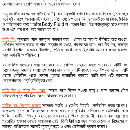
সে জানে আপনি বেশি সময় নেয়া মানে সে লাভবান হওয়া।
মানুষের জীবনের অনেক ঘটনাই ঘটে। কারণ ‍যুবকটি যখন বিয়ে করে তখন সে দু’চার বছর
ধরে স্ত্রীর সাথে অনায়াসেই সহবাস চালিয়ে যেতে পারে। কিন্তু পরবর্তীতে মানসিক, দৈনিক
ও পরিবেশগত কারণে শরীরে Body Fluid বা ধাতুরস ধীরে ধীরে ক্ষয়প্রাপ্ত হতে থাকলে
তখন এটা ধরে রাখা আর সম্ভব হয় না।
নাইট কিং
ব্যবহারে যৌন সমস্যার সমাধান করে। যেমন অল্পক্ষণেই বীর্যপাত হয়ে যাওয়া,
বেশিক্ষণ সহবাস করতে না পারা, সন্তান না হওয়া, প্রস্রাবের আগে পরে বীর্যপাত, সামান্য
চাপেই বীর্যপাত, অসময়ে বীর্যপাত, পেনিসে ব্যথা-বেদনা ইত্যাদি সমস্যার জন্য একশত
ভাগ কার্যকরী ও পরীক্ষিত।
যাদের লিঙ্গ সহবাসের সময় নরম হয়ে যায়, বেশিক্ষণ সহবাস করতে পারেন না, নাইট কিং
তাদের জন্য আদর্শ। সারাদেশে হাজার হাজার মানুষ এটি ব্যবহার করে উপকৃত হচ্ছে। এটি
ভেষজ মেডিসিন।এতে কোনো প্রকার রাসায়নিক ব্যবহার হয়নি বলে এটি ব্যবহারে
কোনোপ্রকার পার্শ্বপ্রতিক্রিয়া নেই।
নাইট কিং ও নাইট কিং গোল্ড
সেবনে দেহে সিমেন সংখ্যা বাড়ে। ফলে হারানো যৌন
আকাঙ্ক্ষা বৃদ্ধি পায় ঠিক যেনো যৌবনকালের মতোই।
হাকীম মো. মিজানুর রহমান
সবসময় অর্ডার ও রোগীর বিষয়টি সার্বক্ষণিক নজর রাখেন।
অত্যন্ত সুনাম ও বিশ্বস্ততার সাথে সারাদেশে কুরিয়ার সার্ভিসযোগে ডেলিভারী করে
থাকি। হাকীম মিজানুর রহমানের তত্ত্বাবধানে ঔষধ ডেলিভারী প্রদান করা হয় বলে
প্রতারিত হওয়ার কোনো সম্ভাবনা নেই।তিনি দীর্ঘ ছয় বছর যাবত দেশের ও বিদেশের এ
সমস্ত রোগীদেরকে সরাসরি ব্যবস্থাপত্র ও ঔষধ ডেলিভারী প্রদান করেন।