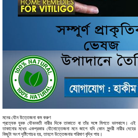
মনের যৌন উত্তেজনা কম করুণ
প্রত্যেক যুবক যৌবনবতী নারীর দিকে তাকাতে বা তাঁর সঙ্গে মিশতে ভালবাসে। এই
তাকানোর মধ্যে একপ্রকার যৌনোত্তেজনা মনে জাগে যদি কোন সুন্দরী নারীর দেহের
কিছুটা অংশ দৃষ্টিগোচর হয়, তাহলে উত্তেজনার পরিমাণ বৃদ্ধি পায়।