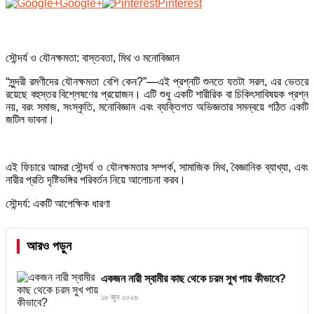
Google+
Pinterest
সৌন্দর্য ও যৌনক্ষমতা: বাস্তবতা, মিথ ও মনোবিজ্ঞান
“সুন্দরী রমণীদের যৌনক্ষমতা বেশি কেন?”—এই প্রশ্নটি শুনতে যতটা সরল, এর ভেতরে
রয়েছে বহুস্তর বিশ্লেষণের প্রয়োজন। এটি শুধু একটি শারীরিক বা চিকিৎসাবিষয়ক প্রশ্ন
নয়, বরং সমাজ, সংস্কৃতি, মনোবিজ্ঞান এবং ব্যক্তিগত অভিজ্ঞতার সমন্বয়ে গঠিত একটি
জটিল ভাবনা।
এই ফিচারে আমরা সৌন্দর্য ও যৌনক্ষমতার সম্পর্ক, সামাজিক মিথ, বৈজ্ঞানিক ব্যাখ্যা, এবং
নারীর প্রতি দৃষ্টিভঙ্গির পরিবর্তন নিয়ে আলোচনা করব।
সৌন্দর্য: একটি আপেক্ষিক ধারণা
আরও পড়ুন
একজন নারী স্বামীর কাছ থেকে চরম সুখ পায় কীভাবে?
১৮ জুন ২০২৬