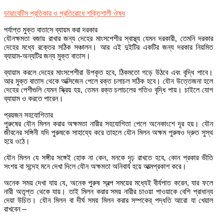
ডায়াবেটিস প্রতিকার ও প্রতিরোধে শক্তিশালী ঔষধ
পর্যাপ্ত মুক্ত বাতাসে ব্যায়ম করা দরকার
যৌনক্ষমতা বজায় রাখার জন্য দেহের মাংসপেশীর স্বাস্থ্য যেমন দরকারী, তেমনি দরকার
দেহের মধ্যে রক্তের সঠিক সঞ্চালন। আর এই দুইটির একটির জন্য দরকার নিয়মিত
ব্যায়াম-অন্যটির জন্য মুক্ত বাতাস।
ব্যায়াম করলে দেহের মাংসপেশীরা উপকৃত হবে, ঠিকমতো গড়ে উঠবে এবং বৃদ্ধি পাবে।
আর মুক্ত বাতাস থেকে অক্সিজেন পেলে রক্ত চলাচল সঠিক হবে। যৌন উত্তেজনা হলে
দেহের পেশীগুলি যেমন স্ক্রিয় হয়, তেমন রক্ত চলাচলের গতিও বৃদ্ধি পায়। চাইলে যোগ
ব্যায়াম ও করতে পারেন।
প্রয়জন সহযোগিতার
পুরুষের যৌন মিলন করার অক্ষমতা নারীর সহযোগিতা পেলে অনেকাংশে দূর হয়। যৌন
জীবনের সঙ্গিনী যদি পুরুষকে সাহায্যে করে তাহলে যৌন মিলন অক্ষম পুরুষও দ্রুত সুস্থ
হয়ে ওঠে।
যৌন মিলন যে সঙ্গীর সঙ্গেই হোক না কেন, মনকে দৃঢ় রাখতে হবে, কোন প্রকার ভীতি
সংশয় বা সন্দেহ মনে দেখা দিলে যৌন অক্ষমতা অনিবার্য হয়ে আত্মপ্রকাশ করে।
অনেক সময় দেখা যায় যে, অনেক পুরুষ স্বল্প সময়ের মধ্যেই বীর্যপাত করেন, যার ফলে
নারী অতৃপ্ত থেকে যায়। তাই মিলন করার সময় নারীর চাওয়া পাওয়াকে বেশি প্রাধান্য
দেয়া উচিত। যৌন মিলন বা দীর্ঘ সময় মিলন করার সম্পকের্ পদ্ধতি আরো যা খেয়াল
রাখবেন –