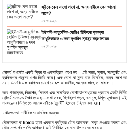
স্ত্রীকে কেন ভালো লাগে না, অন্য নারীকে কেন ভালো
লাগে?
০৭ মে ২০২৬
ইউনানী-আয়ুর্বেদিক-হোমিও চিকিৎসা ব্যবস্থা
আধুনিকায়নে ৬ দফা সুপারিশ স্বাস্থ্য মন্ত্রণালয়ের
০৭ মে ২০২৬
সৌন্দর্য কখনোই একটি স্থির বা একমাত্রিক ধারণা নয়। এটি সময়, স্থান, সংস্কৃতি এবং
ব্যক্তিগত পছন্দের ওপর নির্ভর করে। এক দেশে যা সুন্দর বলে বিবেচিত, অন্য দেশে তা
নয়। এমনকি এক ব্যক্তির চোখে যে রূপ আকর্ষণীয়, অন্যের কাছে তা সাধারণ।
তবে গণমাধ্যম, বিজ্ঞাপন, সিনেমা এবং সামাজিক যোগাযোগমাধ্যমের প্রভাবে একটি নির্দিষ্ট
সৌন্দর্য মানদণ্ড তৈরি হয়েছে—ফর্সা ত্বক, ছিপছিপে গড়ন, ঘন চুল, নিখুঁত মুখাবয়ব। এই
মানদণ্ডের ভিত্তিতে অনেক নারীকে “সুন্দরী” হিসেবে চিহ্নিত করা হয়।
যৌনক্ষমতা: শারীরিক ও মানসিক সমন্বয়
যৌনক্ষমতা বা libido হলো একজন ব্যক্তির যৌন আকাঙ্ক্ষা, সাড়া দেওয়ার ক্ষমতা এবং
যৌন সম্পর্কের প্রতি আগ্রহ। এটি নির্ধারিত হয় নানা উপাদানের মাধ্যমে: