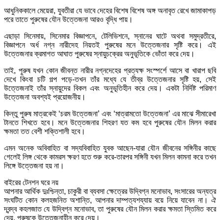
আধুনিককালে মেয়েরা, যুবতীরা যে ভাবে দেহের বিশেষ বিশেষ অঙ্গ অনাবৃত রেখে জামাকাপড়
পরে তাতে পুরুষের যৌন উত্তেজনা আরও বৃদ্ধি পায়।
এছাড়া সিনেমায়, সিনেমার বিজ্ঞাপনে, টেলিভিশনে, স্নানের ঘাটে অথবা সমুদ্রতীরে,
বিজ্ঞাপনে অর্ধ নগ্ন নারীদেহ নিয়তই পুরুষের মনে উত্তেজনার সৃষ্টি করে। এই
উত্তেজনার ক্রমাগত আঘাত পুরুষের স্নায়ুচক্রের অনুভূতিকে ভোঁতা করে দেয়।
তাই, পুরুষ যখন কোন জীবন্ত নারীর নগ্নদেহের প্রত্যক্ষ সংস্পর্শে আসে বা খারাপ ছবি
দেখে কিংবা চটি গল্প পড়ে-তখন তাঁর মধ্যে যে তীব্র উত্তেজনার সৃষ্টি হয়, সেই
উত্তেজনাই তাঁর স্নায়ুদের বিকল এবং অনুভূতিহীন করে দেয়। একটা নির্দিষ্ট পরিমাণ
উত্তেজনা অবশ্যই প্রয়োজনীয়।
কিন্তু পুরুষ মাত্রকেই ‘চরম উত্তেজনা’ এবং ‘মাত্রামতো উত্তেজনা’ এর মাঝে সীমারেখা
টানতে শিখতে হবে। মনে উত্তেজনার শিহরণ যত কম হবে পুরুষের যৌন মিলন করার
ক্ষমতা তত বেশী শক্তিশালী হবে।
এমন অনেক অবিবাহিত বা সদ্যবিবাহিত যুবক আছেন-যারা যৌন জীবনের সঙ্গিনীর কাছে
গেলেই লিঙ্গ থেকে কামরস ক্ষরণ হতে শুরু করে-তারপর সঙ্গিনী যখন মিলন কামনা করে তখন
লিঙ্গে উত্তেজনা হয় না।
বাইরের টেনশন ঘরে নয়
আপনার আর্থিক দুঃশ্চিন্তা, চাকুরী বা ব্যবসা ক্ষেত্রের উদ্বিগ্ন মনোভাব, সংসারের অন্যত্র
সংঘটিত কোন কলহজনিত অশান্তি, আপনার দাম্পত্যশয্যায় বয়ে নিয়ে যাবেন না। ঐ
দ্বন্দ্ব কহলজাত যে উদ্বিগ্ন মনোভাব, তা পুরুষের যৌন মিলন করার ক্ষমতা স্তিমিত করে
দেয়, পুরুষকে উত্তেজনাহীন করে দেয়।