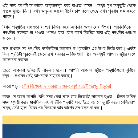
এই সময় আপনি আপনাকে অন্যমনস্ক করে রাখতে পারেন। অর্থ্যত্‍ সুখ অনুভুতি থেকে
মনকে ঘুরিয়ে নিন। যখন অনুভব করবেন বীর্যের চাপ কমে গেছে তখন পুনরায় শুরু করতে
পারেন।
বিরাম পদ্ধতির সফলতা সম্পুর্ন নির্ভর করে আপনার অভ্যাসের উপর। প্রথমদিকে এ
পদ্ধতির সফলতা না পাওয়া গেলেও যারা যৌন কার্যে নিয়মিত তারা এই পদ্ধতির গুনাগুন
জানেন।
মনে রাখবেন সব পদ্ধতির কার্যকারীতা অভ্যাস বা প্রাকটিস এর উপর নির্ভর করে। একটা
বিষয় প্রতিটা পুরুষেরই জেনে রাখা দরকার – বিষয়গুলি নিয়ে অবশ্যই আপনার স্ত্রীর সাথে
আলোচনা করবেন।
তাতে আপনারা দু’জনেই লাভবান হবেন। আপনি আপনার স্ত্রীকে পদ্ধতিগুলো বুঝিয়ে
বলুন। দেখবেন সেই আপনাকে সাহায্য করছে।
আরো পড়ুন:
যৌন বিশেষজ্ঞ ডাক্তারদের গুরুত্বপূর্ণ ২০১টি প্রশ্ন উত্তর!
কারন সে জানে আপনি বেশি সময় নেয়া মানে তার নিজেরই লাভবান হওয়া। মিলন অধিক
সময় স্থায়ী করার মানসিক এবং শারিরীক পদ্ধতি সবচাইতে বড় যে ভুলটি করেন বেশিরভাগ
মানুষ, সেটা হলো বিয়ের পর নিজেকে আর আগের মত যত্ন না করা।