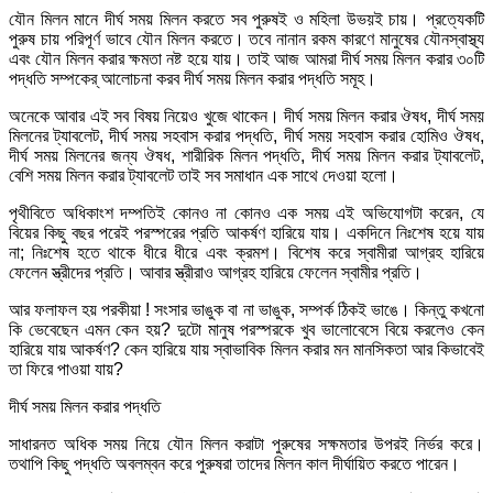
যৌন মিলন মানে দীর্ঘ সময় মিলন করতে সব পুরুষই ও মহিলা উভয়ই চায়। প্রত্যেকটি
পুরুষ চায় পরিপূর্ণ ভাবে যৌন মিলন করতে। তবে নানান রকম কারণে মানুষের যৌনস্বাস্থ্য
এবং যৌন মিলন করার ক্ষমতা নষ্ট হয়ে যায়। তাই আজ আমরা দীর্ঘ সময় মিলন করার ৩০টি
পদ্ধতি সম্পকের্ আলোচনা করব দীর্ঘ সময় মিলন করার পদ্ধতি সমূহ।
অনেকে আবার এই সব বিষয় নিয়েও খুজে থাকেন। দীর্ঘ সময় মিলন করার ঔষধ, দীর্ঘ সময়
মিলনের ট্যাবলেট, দীর্ঘ সময় সহবাস করার পদ্ধতি, দীর্ঘ সময় সহবাস করার হোমিও ঔষধ,
দীর্ঘ সময় মিলনের জন্য ঔষধ, শারীরিক মিলন পদ্ধতি, দীর্ঘ সময় মিলন করার ট্যাবলেট,
বেশি সময় মিলন করার ট্যাবলেট তাই সব সমাধান এক সাথে দেওয়া হলো।
পৃথীবিতে অধিকাংশ দম্পতিই কোনও না কোনও এক সময় এই অভিযোগটা করেন, যে
বিয়ের কিছু বছর পরেই পরস্পরের প্রতি আকর্ষণ হারিয়ে যায়। একদিনে নিঃশেষ হয়ে যায়
না; নিঃশেষ হতে থাকে ধীরে ধীরে এবং ক্রমশ। বিশেষ করে স্বামীরা আগ্রহ হারিয়ে
ফেলেন স্ত্রীদের প্রতি। আবার স্ত্রীরাও আগ্রহ হারিয়ে ফেলেন স্বামীর প্রতি।
আর ফলাফল হয় পরকীয়া ! সংসার ভাঙুক বা না ভাঙুক, সম্পর্ক ঠিকই ভাঙে। কিন্তু কখনো
কি ভেবেছেন এমন কেন হয়? দুটো মানুষ পরস্পরকে খুব ভালোবেসে বিয়ে করলেও কেন
হারিয়ে যায় আকর্ষণ? কেন হারিয়ে যায় স্বাভাবিক মিলন করার মন মানসিকতা আর কিভাবেই
তা ফিরে পাওয়া যায়?
দীর্ঘ সময় মিলন করার পদ্ধতি
সাধারনত অধিক সময় নিয়ে যৌন মিলন করাটা পুরুষের সক্ষমতার উপরই নির্ভর করে।
তথাপি কিছু পদ্ধতি অবলম্বন করে পুরুষরা তাদের মিলন কাল দীর্ঘায়িত করতে পারেন।