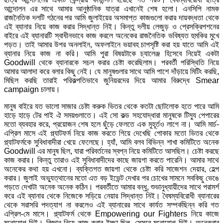
আন্দোলন এর সাথে আমার আনুষ্ঠানিক যাত্রা এখানেই শেষ হলো। এনসিপি নামক
রাজনৈতিক দলটি গঠনের পর আমি জুলাইয়ের অসমাপ্ত কাজগুলো করার দায়বদ্ধতা থেকে
এই ব্যানার নিয়ে কাজ করার সিদ্ধান্ত নিই। কিন্তু দলীয় লেজুড় ও প্রেসক্রিপশনের
বাইরে এই ব্যানারটি স্বাধীনভাবে কাজ করলে অনেকের রাজনৈতিক ভবিষ্যত হুমকির মুখে
পড়ত। তাই আমার উপর অনলাইন, অফলাইনে ভয়াবহ চাপসৃষ্টি করা হয় যাতে আমি এই
ব্যানার নিয়ে কাজ না করি। আমি পুরা বিষয়টাকে চ্যালেঞ্জ হিসেবে নিয়েই একটা
Goodwill থেকে ব্যানারকে সচল করার চেষ্টা করেছিলাম। পরবর্তী পরিস্থিতি নিয়ে
আমার আলাদা করে বলার কিছু নেই। যে মানুষগুলার সাথে আমি পাশে দাঁড়ায়ে মিটিং করছি,
মিছিল করছি তারাই পরিকল্পতিভাবে জুনিয়রদের দিয়ে আমার বিরুদ্ধে Smear
campaign চালায়।
মানুষ বাইরে যত ভালো সাজার চেষ্টা করুক ভিতর থেকে কতটা ছোটলোক হতে পারে আমি
হাড়ে হাড়ে টের পাই ঐ সময়গুলাতে। এই সো কল্ড সহযোদ্ধারা মানুষকে টিস্যু পেপারের
মতো ব্যবহার করে, প্রয়োজন শেষ হলে ছুঁড়ে ফেলতে এক মুহূর্তও লাগে না। আমি মার্চ-
এপ্রিল মাসে এই প্ল্যাটফর্ম নিয়ে কাজ করতে গিয়ে দেখেছি পোকার মতো ভিতর থেকে
প্ল্যাটফর্মকে সুবিধাবাদীরা খেয়ে ফেলেছে। হ্যাঁ, আমি বলব বিভিন্ন শাখা কমিটিতে অনেক
Goodwill এর মানুষ ছিল, যারা পরিবর্তনের স্বপ্ন নিয়ে কমিটিতে আসছিল। চেষ্টা করছে
কাজ করার। কিন্তু তারাও এই সুবিধাবাদীদের কাছে জায়গা করতে পারেনি। আমার সাথে
অনেকের কথা হয় এখনো। ব্যক্তিগত জায়গা থেকে চেষ্টা করি সাজেশন দেয়ার, হেল্প
করার। জুলাই অভ্যুত্থানের মতো এত বড় ইভেন্ট দেখার পর চোখের সামনে সবকিছু ভেঙে
পড়তে দেখাটা অনেক অনেক কঠিন। পরবর্তীতে আমার বন্ধু, শুভানুধ্যায়ীদের সাথে পরামর্শ
করে এই ব্যানার থেকে নিজেকে সড়িয়ে নেয়ার সিদ্ধান্ত নিই। বৈষম্যবিরোধী ব্যানারের
থেকে সরাসরি পদত্যাগ না করলেও এই ব্যানারের সাথে কার্যত সম্পর্কছিন্ন করি গত
এপ্রিল-মে মাসে। প্ল্যাটফর্ম থেকে Empowering our Fighters নিয়ে কাজে
মনোযোগ দিই। বিজ্ঞান নিয়ে কাজ করার ইচ্ছা ছিল, সেসবে মনোযোগ দিই। অনেকবার