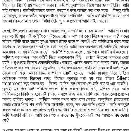
সিদ্ধান্ত নিয়েছিলাম পদত্যাগ করব।একটা পদত্যাগপত্র লিখে আর জমা দিইনি। পারি
নাই আসলে। রাজনৈতিকভাবে ভাবলে পদত্যাগ করে আসাটা সবথেকে সহজ। কিন্তু আমি
তো মানুষ, অনেক কঠিন, অভ্যুত্থানের কারণে পারি নাই। আমি এই প্ল্যাটফর্মে তো দেশ
সংস্কার করতে আসছিলাম। কাঁদা ছোঁড়াছুড়ি করতে তো আসি নাই এখানে।
জেলা, উপজেলার অনিয়মের খবর আসত শুধু, সাংবাদিকদের কল আসত। আমি পরিষ্কার
করে বলেছি যারা এই কমিটিগুলো দিয়েছে তাদের আপনারা কেন জিজ্ঞেস করেন না? যাদের
সাইনে কমিটি হচ্ছে তাদের মুখের সামনে মাইক ধরেন না কেন?! এই কমিটিগুলো করার সময়
আমার কাছে কমপ্লেইন আসলে তো সরাসরি আমি অবজেকশনগুলো জানিয়েছি সাবেক
আহ্বায়ক, সদস্য সচিবের কাছে। এনসিপি গঠনের আগে ঢালাওভাবে কমিটি ফর্ম হয়েছে।
আমিসহ কয়েকজন এসব কমিটি নিয়ে অবজেকশন দিই। কোনো উত্তর আমাদের দেয়া
হয়নি। মুখপাত্র হিসেবে বৈষম্যবিরোধীর পেইজের এক্সেস থাকার কথা আমার কাছে, আমার
দায়িত্ব হওয়ার কথা মিডিয়া হ্যান্ডলিং। পেইজের এক্সেস দেয়া তো দূরের কথা এই পেইজ
থেকে মার্চ মাসে আমার বিরুদ্ধে পর্যন্ত পোস্ট হয়েছে। আমি ব্যবস্থা নিতে চাইলে
পেইজকে আমার বিরুদ্ধে অস্ত্র হিসেবে ব্যবহার করা হয় আর নাইলে Silent
treatment সহ্য করতে হয়। দিনের পর দিন হেন কোনো নোংরামি নাই যা এরা করেনি।
জুলাই এর পরে এই পরিস্থিতিগুলো ডিল করতে গিয়ে মার্চ, এপ্রিল মাসে আমি
মানসিকভাবে বিপর্যস্ত হয়ে যাই। যাদের সাথে কাজ করতে চাচ্ছিলাম তারাও হেয়াররোডের
আশায় তাকিয়ে থাকত। একদিকে আমার কথার সাথে তাল মেলাত, অন্যদিকে রাতেরবেলা
হেয়ার রোডে গিয়ে পদ-পদবী নিয়ে বার্গেইনিং করত, সব খবর আমি পেতাম। আমি কনফ্রন্ট
করলে আমাকেও বলা হত যাতে সুপ্রীম অথোরিটির সাথে আমি পদ নিয়ে কথা বলে আসি।
আমি সরাসরি বলি যে, আমি কেন ওদের কাছে পদ খুঁজতে যাব? ওরা আমাকে পদ দেয়ার
কে?
ও কোন হনু হয়ে গেছে যে আমাকে এসে তারা পদ দিবে? ওর কাছে গিয়ে পদ আনতে হলে