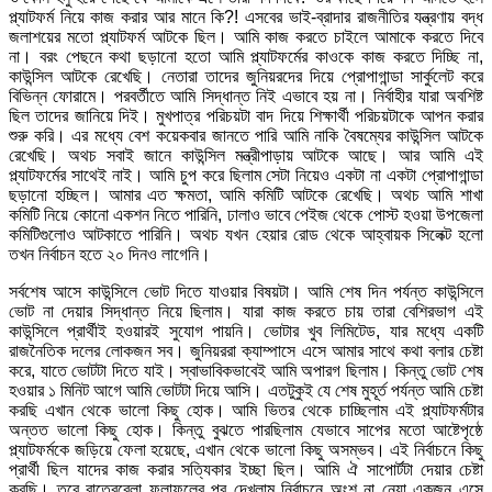
প্ল্যাটফর্ম নিয়ে কাজ করার আর মানে কি?! এসবের ভাই-ব্রাদার রাজনীতির যন্ত্রণায় বদ্ধ
জলাশয়ের মতো প্ল্যাটফর্ম আটকে ছিল। আমি কাজ করতে চাইলে আমাকে করতে দিবে
না। বরং পেছনে কথা ছড়ানো হতো আমি প্ল্যাটফর্মের কাওকে কাজ করতে দিচ্ছি না,
কাউন্সিল আটকে রেখেছি। নেতারা তাদের জুনিয়রদের দিয়ে প্রোপাগান্ডা সার্কুলেট করে
বিভিন্ন ফোরামে। পরবর্তীতে আমি সিদ্ধান্ত নিই এভাবে হয় না। নির্বাহীর যারা অবশিষ্ট
ছিল তাদের জানিয়ে দিই। মুখপাত্র পরিচয়টা বাদ দিয়ে শিক্ষার্থী পরিচয়টাকে আপন করার
শুরু করি। এর মধ্যে বেশ কয়েকবার জানতে পারি আমি নাকি বৈষম্যের কাউন্সিল আটকে
রেখেছি। অথচ সবাই জানে কাউন্সিল মন্ত্রীপাড়ায় আটকে আছে। আর আমি এই
প্ল্যাটফর্মের সাথেই নাই। আমি চুপ করে ছিলাম সেটা নিয়েও একটা না একটা প্রোপাগান্ডা
ছড়ানো হচ্ছিল। আমার এত ক্ষমতা, আমি কমিটি আটকে রেখেছি। অথচ আমি শাখা
কমিটি নিয়ে কোনো একশন নিতে পারিনি, ঢালাও ভাবে পেইজ থেকে পোস্ট হওয়া উপজেলা
কমিটিগুলোও আটকাতে পারিনি। অথচ যখন হেয়ার রোড থেকে আহ্বায়ক সিলেক্ট হলো
তখন নির্বাচন হতে ২০ দিনও লাগেনি।
সর্বশেষ আসে কাউন্সিলে ভোট দিতে যাওয়ার বিষয়টা। আমি শেষ দিন পর্যন্ত কাউন্সিলে
ভোট না দেয়ার সিদ্ধান্ত নিয়ে ছিলাম। যারা কাজ করতে চায় তারা বেশিরভাগ এই
কাউন্সিলে প্রার্থীই হওয়ারই সুযোগ পায়নি। ভোটার খুব লিমিটেড, যার মধ্যে একটি
রাজনৈতিক দলের লোকজন সব। জুনিয়ররা ক্যাম্পাসে এসে আমার সাথে কথা বলার চেষ্টা
করে, যাতে ভোটটা দিতে যাই। স্বাভাবিকভাবেই আমি অপারগ ছিলাম। কিন্তু ভোট শেষ
হওয়ার ১ মিনিট আগে আমি ভোটটা দিয়ে আসি। এতটুকুই যে শেষ মুহূর্ত পর্যন্ত আমি চেষ্টা
করছি এখান থেকে ভালো কিছু হোক। আমি ভিতর থেকে চাচ্ছিলাম এই প্ল্যাটফর্মটার
অন্তত ভালো কিছু হোক। কিন্তু বুঝতে পারছিলাম যেভাবে সাপের মতো আষ্টেপৃষ্ঠে
প্ল্যাটফর্মকে জড়িয়ে ফেলা হয়েছে, এখান থেকে ভালো কিছু অসম্ভব। এই নির্বাচনে কিছু
প্রার্থী ছিল যাদের কাজ করার সত্যিকার ইচ্ছা ছিল। আমি ঐ সাপোর্টটা দেয়ার চেষ্টা
করছি। তবে রাতেরবেলা ফলাফলের পর দেখলাম নির্বাচনে অংশ না নেয়া একজন এসে