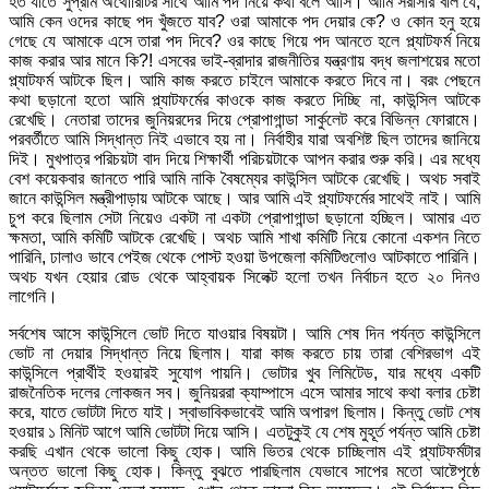
হত যাতে সুপ্রীম অথোরিটির সাথে আমি পদ নিয়ে কথা বলে আসি। আমি সরাসরি বলি যে,
আমি কেন ওদের কাছে পদ খুঁজতে যাব? ওরা আমাকে পদ দেয়ার কে? ও কোন হনু হয়ে
গেছে যে আমাকে এসে তারা পদ দিবে? ওর কাছে গিয়ে পদ আনতে হলে প্ল্যাটফর্ম নিয়ে
কাজ করার আর মানে কি?! এসবের ভাই-ব্রাদার রাজনীতির যন্ত্রণায় বদ্ধ জলাশয়ের মতো
প্ল্যাটফর্ম আটকে ছিল। আমি কাজ করতে চাইলে আমাকে করতে দিবে না। বরং পেছনে
কথা ছড়ানো হতো আমি প্ল্যাটফর্মের কাওকে কাজ করতে দিচ্ছি না, কাউন্সিল আটকে
রেখেছি। নেতারা তাদের জুনিয়রদের দিয়ে প্রোপাগান্ডা সার্কুলেট করে বিভিন্ন ফোরামে।
পরবর্তীতে আমি সিদ্ধান্ত নিই এভাবে হয় না। নির্বাহীর যারা অবশিষ্ট ছিল তাদের জানিয়ে
দিই। মুখপাত্র পরিচয়টা বাদ দিয়ে শিক্ষার্থী পরিচয়টাকে আপন করার শুরু করি। এর মধ্যে
বেশ কয়েকবার জানতে পারি আমি নাকি বৈষম্যের কাউন্সিল আটকে রেখেছি। অথচ সবাই
জানে কাউন্সিল মন্ত্রীপাড়ায় আটকে আছে। আর আমি এই প্ল্যাটফর্মের সাথেই নাই। আমি
চুপ করে ছিলাম সেটা নিয়েও একটা না একটা প্রোপাগান্ডা ছড়ানো হচ্ছিল। আমার এত
ক্ষমতা, আমি কমিটি আটকে রেখেছি। অথচ আমি শাখা কমিটি নিয়ে কোনো একশন নিতে
পারিনি, ঢালাও ভাবে পেইজ থেকে পোস্ট হওয়া উপজেলা কমিটিগুলোও আটকাতে পারিনি।
অথচ যখন হেয়ার রোড থেকে আহ্বায়ক সিলেক্ট হলো তখন নির্বাচন হতে ২০ দিনও
লাগেনি।
সর্বশেষ আসে কাউন্সিলে ভোট দিতে যাওয়ার বিষয়টা। আমি শেষ দিন পর্যন্ত কাউন্সিলে
ভোট না দেয়ার সিদ্ধান্ত নিয়ে ছিলাম। যারা কাজ করতে চায় তারা বেশিরভাগ এই
কাউন্সিলে প্রার্থীই হওয়ারই সুযোগ পায়নি। ভোটার খুব লিমিটেড, যার মধ্যে একটি
রাজনৈতিক দলের লোকজন সব। জুনিয়ররা ক্যাম্পাসে এসে আমার সাথে কথা বলার চেষ্টা
করে, যাতে ভোটটা দিতে যাই। স্বাভাবিকভাবেই আমি অপারগ ছিলাম। কিন্তু ভোট শেষ
হওয়ার ১ মিনিট আগে আমি ভোটটা দিয়ে আসি। এতটুকুই যে শেষ মুহূর্ত পর্যন্ত আমি চেষ্টা
করছি এখান থেকে ভালো কিছু হোক। আমি ভিতর থেকে চাচ্ছিলাম এই প্ল্যাটফর্মটার
অন্তত ভালো কিছু হোক। কিন্তু বুঝতে পারছিলাম যেভাবে সাপের মতো আষ্টেপৃষ্ঠে