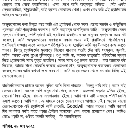
মেম্বার হয়ে গেছে কাউন্সিলের। এসব দেখে আমি অত্যন্ত লজ্জিত। সেই একই
স্বেচ্ছাচারিতা, স্ট্যান্ডবাজী, ভাই-ব্রাদার কোরামের খেলা। এখন বোধ করি এই প্ল্যাটফর্মের
ভবিষ্যত অন্ধকার।
অভ্যুত্থানের কথা চিন্তা করে আমি এই প্ল্যাটফর্ম থেকে সকল ধরনের সমর্থন ও কাউন্সিলে
প্রদত্ত ভোট প্রত্যাহার করলাম। আমি অত্যন্ত অশান্তিতে আছি। অভ্যুত্থান যেমন
স্বপ্ন দেখিয়েছে, গোষ্ঠীস্বার্থে এই প্ল্যাটফর্ম একইভাবে বহু মানুষের স্বপ্ন ও সময় নষ্ট
করেছে। আমি অভ্যুত্থানের স্বপ্নকে রক্ষার জন্য এই প্ল্যাটফর্মে গিয়েছিলাম।
প্ল্যাটফর্মে যাওয়ার আগে আমাকে প্রতিশ্রুতি দেয়া হয়েছিল আমি স্বাধীনভাবে কাজ করতে
পারব। কিন্তু প্ল্যাটফর্মের মুখপাত্র হিসেবে যাওয়ার পরেই টের পাই সংস্কার, জুলাই,
শহীদ, আহত এসব মুখের বুলিমাত্র। শুধু আমি না, অনেক ছাত্ররাই পরিবর্তনের স্বপ্ন
নিয়ে প্ল্যাটফর্মের সাথে যুক্ত হয়েছিল। সবার সাথে শুধু ছলনা হয়েছে। যারা আমাকে কষ্ট
দিয়েছে, আমার সাথে নোংরামি করেছে এতগুলা মাস, অভ্যুত্থানকে বাজারদরে কেনাবেচা
করেছে তাদের আমি কখনো ক্ষমা করব না। আমি রুহের ভেতর থেকে বদদোয়া দিচ্ছি এই
মোনাফেকদের।
রাজনৈতিকভাবে চাইলে অনেক সুবিধা আমি নিতে পারতাম। কিন্তু পারি নাই। আসে নাই
ভেতর থেকে। অনেক বেশি মানুষ মারা গেছে আসলে। এতগুলা সন্তান এতিম হইছে,
মেয়েরা বিধবা হইছে, বাবা-মা সন্তানহারা হইছে। আমি পারি নাই এসবকে পলিটিক্যালি
ক্যাশ করতে। আমি গত ৮-৯ মাসকে ঝেড়ে ফেলে সামনে আগাতে চাই। অনেক ভালো
ছেলে-পেলেকে এই প্ল্যাটফর্মে আমি দেখেছি, Goodwill আছে যাদের। আমি পরামর্শ
দিব আপনারা সবাই যাতে পড়ার টেবিলে মনোযোগ দেন, কাজে মনোযোগ দেন। আমিও
ভেঙে পড়ছি না, গুছিয়ে আনছি সবকিছু। ফি আমানিল্লাহ
শনিবার, ২৮ জুন ২০২৫