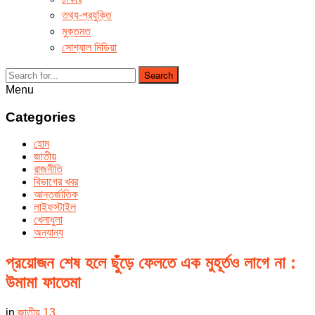
তথ্য-প্রযুক্তি
মুক্তমত
সোশ্যাল মিডিয়া
Search
Menu
Categories
হোম
জাতীয়
রাজনীতি
বিভাগের খবর
আন্তর্জাতিক
লাইফস্টাইল
খেলাধুলা
অন্যান্য
প্রয়োজন শেষ হলে ছুঁড়ে ফেলতে এক মুহূর্তও লাগে না :
উমামা ফাতেমা
in
জাতীয়
13