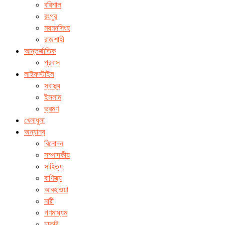
বরিশাল
রংপুর
ময়মনসিংহ
রাজশাহী
আন্তর্জাতিক
প্রবাস
লাইফস্টাইল
স্বাস্থ্য
ইসলাম
ভ্রমণ
খেলাধুলা
অন্যান্য
বিনোদন
সম্পাদকীয়
সাহিত্য
বাণিজ্য
আবহাওয়া
নারী
গণমাধ্যম
চাকরি