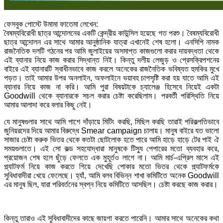
ফেসবুক পোস্টে উমামা ফাতেমা লেখেন:
বৈষম্যবিরোধী ছাত্র আন্দোলনের একটি কেন্দ্রীয় কাউন্সিল হয়েছে গত পরশু। বৈষম্যবিরোধী
ছাত্র আন্দোলন এর সাথে আমার আনুষ্ঠানিক যাত্রা এখানেই শেষ হলো। এনসিপি নামক
রাজনৈতিক দলটি গঠনের পর আমি জুলাইয়ের অসমাপ্ত কাজগুলো করার দায়বদ্ধতা থেকে
এই ব্যানার নিয়ে কাজ করার সিদ্ধান্ত নিই। কিন্তু দলীয় লেজুড় ও প্রেসক্রিপশনের
বাইরে এই ব্যানারটি স্বাধীনভাবে কাজ করলে অনেকের রাজনৈতিক ভবিষ্যত হুমকির মুখে
পড়ত। তাই আমার উপর অনলাইন, অফলাইনে ভয়াবহ চাপসৃষ্টি করা হয় যাতে আমি এই
ব্যানার নিয়ে কাজ না করি। আমি পুরা বিষয়টাকে চ্যালেঞ্জ হিসেবে নিয়েই একটা
Goodwill থেকে ব্যানারকে সচল করার চেষ্টা করেছিলাম। পরবর্তী পরিস্থিতি নিয়ে
আমার আলাদা করে বলার কিছু নেই।
যে মানুষগুলার সাথে আমি পাশে দাঁড়ায়ে মিটিং করছি, মিছিল করছি তারাই পরিকল্পতিভাবে
জুনিয়রদের দিয়ে আমার বিরুদ্ধে Smear campaign চালায়। মানুষ বাইরে যত ভালো
সাজার চেষ্টা করুক ভিতর থেকে কতটা ছোটলোক হতে পারে আমি হাড়ে হাড়ে টের পাই ঐ
সময়গুলাতে। এই সো কল্ড সহযোদ্ধারা মানুষকে টিস্যু পেপারের মতো ব্যবহার করে,
প্রয়োজন শেষ হলে ছুঁড়ে ফেলতে এক মুহূর্তও লাগে না। আমি মার্চ-এপ্রিল মাসে এই
প্ল্যাটফর্ম নিয়ে কাজ করতে গিয়ে দেখেছি পোকার মতো ভিতর থেকে প্ল্যাটফর্মকে
সুবিধাবাদীরা খেয়ে ফেলেছে। হ্যাঁ, আমি বলব বিভিন্ন শাখা কমিটিতে অনেক Goodwill
এর মানুষ ছিল, যারা পরিবর্তনের স্বপ্ন নিয়ে কমিটিতে আসছিল। চেষ্টা করছে কাজ করার।
কিন্তু তারাও এই সুবিধাবাদীদের কাছে জায়গা করতে পারেনি। আমার সাথে অনেকের কথা