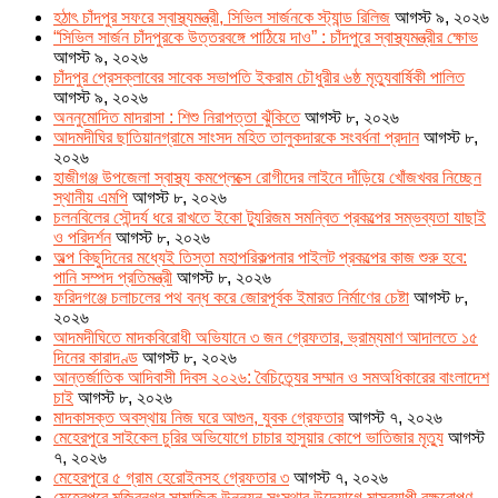
হঠাৎ চাঁদপুর সফরে স্বাস্থ্যমন্ত্রী, সিভিল সার্জনকে স্ট্যান্ড রিলিজ
আগস্ট ৯, ২০২৬
“সিভিল সার্জন চাঁদপুরকে উত্তরবঙ্গে পাঠিয়ে দাও” : চাঁদপুরে স্বাস্থ্যমন্ত্রীর ক্ষোভ
আগস্ট ৯, ২০২৬
চাঁদপুর প্রেসক্লাবের সাবেক সভাপতি ইকরাম চৌধুরীর ৬ষ্ঠ মৃত্যুবার্ষিকী পালিত
আগস্ট ৯, ২০২৬
অননুমোদিত মাদরাসা : শিশু নিরাপত্তা ঝুঁকিতে
আগস্ট ৮, ২০২৬
আদমদীঘির ছাতিয়ানগ্রামে সাংসদ মহিত তালুকদারকে সংবর্ধনা প্রদান
আগস্ট ৮,
২০২৬
হাজীগঞ্জ উপজেলা স্বাস্থ্য কমপ্লেক্সে রোগীদের লাইনে দাঁড়িয়ে খোঁজখবর নিচ্ছেন
স্থানীয় এমপি
আগস্ট ৮, ২০২৬
চলনবিলের সৌন্দর্য ধরে রাখতে ইকো ট্যুরিজম সমন্বিত প্রকল্পের সম্ভব্যতা যাছাই
ও পরিদর্শন
আগস্ট ৮, ২০২৬
অল্প কিছুদিনের মধ্যেই তিস্তা মহাপরিকল্পনার পাইলট প্রকল্পের কাজ শুরু হবে:
পানি সম্পদ প্রতিমন্ত্রী
আগস্ট ৮, ২০২৬
ফরিদগঞ্জে চলাচলের পথ বন্ধ করে জোরপূর্বক ইমারত নির্মাণের চেষ্টা
আগস্ট ৮,
২০২৬
আদমদীঘিতে মাদকবিরোধী অভিযানে ৩ জন গ্রেফতার, ভ্রাম্যমাণ আদালতে ১৫
দিনের কারাদণ্ড
আগস্ট ৮, ২০২৬
আন্তর্জাতিক আদিবাসী দিবস ২০২৬: বৈচিত্র্যের সম্মান ও সমঅধিকারের বাংলাদেশ
চাই
আগস্ট ৮, ২০২৬
মাদকাসক্ত অবস্থায় নিজ ঘরে আগুন, যুবক গ্রেফতার
আগস্ট ৭, ২০২৬
মেহেরপুরে সাইকেল চুরির অভিযোগে চাচার হাসুয়ার কোপে ভাতিজার মৃত্যু
আগস্ট
৭, ২০২৬
মেহেরপুরে ৫ গ্রাম হেরোইনসহ গ্রেফতার ৩
আগস্ট ৭, ২০২৬
মেহেরপুরে মুজিবনগর সামাজিক উন্নয়ন সংস্থার উদ্যোগে মাসব্যাপী বৃক্ষরোপণ