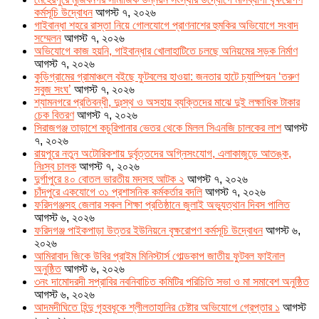
কর্মসূচি উদ্বোধন
আগস্ট ৭, ২০২৬
গাইবান্ধা শহরে রাস্তা নিয়ে গোলযোগে প্রাণনাশের হুমকির অভিযোগে সংবাদ
সম্মেলন
আগস্ট ৭, ২০২৬
অভিযোগে কাজ হয়নি, গাইবান্ধার খোলাহাটিতে চলছে অনিয়মের সড়ক নির্মাণ
আগস্ট ৭, ২০২৬
কুড়িগ্রামের গ্রামাঞ্চলে বইছে ফুটবলের হাওয়া: জনতার হাটে চ্যাম্পিয়ন ‘তরুণ
সবুজ সংঘ’
আগস্ট ৭, ২০২৬
শ্যামনগরে প্রতিবন্ধী, দুঃস্থ ও অসহায় ব্যক্তিদের মাঝে দুই লক্ষাধিক টাকার
চেক বিতরণ
আগস্ট ৭, ২০২৬
সিরাজগঞ্জ তাড়াশে কচুরিপানার ভেতর থেকে মিলল সিএনজি চালকের লাশ
আগস্ট
৭, ২০২৬
রায়পুরে নতুন অটোরিকশায় দুর্বৃত্তদের অগ্নিসংযোগ, এলাকাজুড়ে আতঙ্ক,
নিঃস্ব চালক
আগস্ট ৭, ২০২৬
দুর্গাপুরে ৪০ বোতল ভারতীয় মদসহ আটক ২
আগস্ট ৭, ২০২৬
চাঁদপুরে একযোগে ৩১ প্রশাসনিক কর্মকর্তার বদলি
আগস্ট ৭, ২০২৬
ফরিদগঞ্জসহ জেলার সকল শিক্ষা প্রতিষ্ঠানে জুলাই অভ্যুত্থান দিবস পালিত
আগস্ট ৬, ২০২৬
ফরিদগঞ্জ পাইকপাড়া উত্তর ইউনিয়নে বৃক্ষরোপণ কর্মসূচি উদ্বোধন
আগস্ট ৬,
২০২৬
আমিরাবাদ জিকে উবির প্রাইম মিনিস্টার্স গোল্ডকাপ জাতীয় ফুটবল ফাইনাল
অনুষ্ঠিত
আগস্ট ৬, ২০২৬
৩নং দামোদরদী সপ্রাবির নবনিবাচিত কমিটির পরিচিতি সভা ও মা সমাবেশ অনুষ্ঠিত
আগস্ট ৬, ২০২৬
আদমদীঘিতে হিন্দু গৃহবধূকে শ্লীলতাহানির চেষ্টার অভিযোগে গ্রেপ্তার ১
আগস্ট