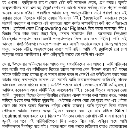
হয় এখনো। ব্যক্তিগত জায়গা থেকে চেষ্টা করি সাজেশন দেয়ার, হেল্প করার। জুলাই
অভ্যুত্থানের মতো এত বড় ইভেন্ট দেখার পর চোখের সামনে সবকিছু ভেঙে পড়তে দেখাটা
অনেক অনেক কঠিন। পরবর্তীতে আমার বন্ধু, শুভানুধ্যায়ীদের সাথে পরামর্শ করে এই
ব্যানার থেকে নিজেকে সড়িয়ে নেয়ার সিদ্ধান্ত নিই। বৈষম্যবিরোধী ব্যানারের থেকে
সরাসরি পদত্যাগ না করলেও এই ব্যানারের সাথে কার্যত সম্পর্কছিন্ন করি গত এপ্রিল-মে
মাসে। প্ল্যাটফর্ম থেকে Empowering our Fighters নিয়ে কাজে মনোযোগ দিই।
বিজ্ঞান নিয়ে কাজ করার ইচ্ছা ছিল, সেসবে মনোযোগ দিই। অনেকবার সিদ্ধান্ত
নিয়েছিলাম পদত্যাগ করব।একটা পদত্যাগপত্র লিখে আর জমা দিইনি। পারি নাই
আসলে। রাজনৈতিকভাবে ভাবলে পদত্যাগ করে আসাটা সবথেকে সহজ। কিন্তু আমি তো
মানুষ, অনেক কঠিন, অভ্যুত্থানের কারণে পারি নাই। আমি এই প্ল্যাটফর্মে তো দেশ
সংস্কার করতে আসছিলাম। কাঁদা ছোঁড়াছুড়ি করতে তো আসি নাই এখানে।
জেলা, উপজেলার অনিয়মের খবর আসত শুধু, সাংবাদিকদের কল আসত। আমি পরিষ্কার
করে বলেছি যারা এই কমিটিগুলো দিয়েছে তাদের আপনারা কেন জিজ্ঞেস করেন না? যাদের
সাইনে কমিটি হচ্ছে তাদের মুখের সামনে মাইক ধরেন না কেন?! এই কমিটিগুলো করার সময়
আমার কাছে কমপ্লেইন আসলে তো সরাসরি আমি অবজেকশনগুলো জানিয়েছি সাবেক
আহ্বায়ক, সদস্য সচিবের কাছে। এনসিপি গঠনের আগে ঢালাওভাবে কমিটি ফর্ম হয়েছে।
আমিসহ কয়েকজন এসব কমিটি নিয়ে অবজেকশন দিই। কোনো উত্তর আমাদের দেয়া
হয়নি। মুখপাত্র হিসেবে বৈষম্যবিরোধীর পেইজের এক্সেস থাকার কথা আমার কাছে, আমার
দায়িত্ব হওয়ার কথা মিডিয়া হ্যান্ডলিং। পেইজের এক্সেস দেয়া তো দূরের কথা এই পেইজ
থেকে মার্চ মাসে আমার বিরুদ্ধে পর্যন্ত পোস্ট হয়েছে। আমি ব্যবস্থা নিতে চাইলে
পেইজকে আমার বিরুদ্ধে অস্ত্র হিসেবে ব্যবহার করা হয় আর নাইলে Silent
treatment সহ্য করতে হয়। দিনের পর দিন হেন কোনো নোংরামি নাই যা এরা করেনি।
জুলাই এর পরে এই পরিস্থিতিগুলো ডিল করতে গিয়ে মার্চ, এপ্রিল মাসে আমি
মানসিকভাবে বিপর্যস্ত হয়ে যাই। যাদের সাথে কাজ করতে চাচ্ছিলাম তারাও হেয়াররোডের