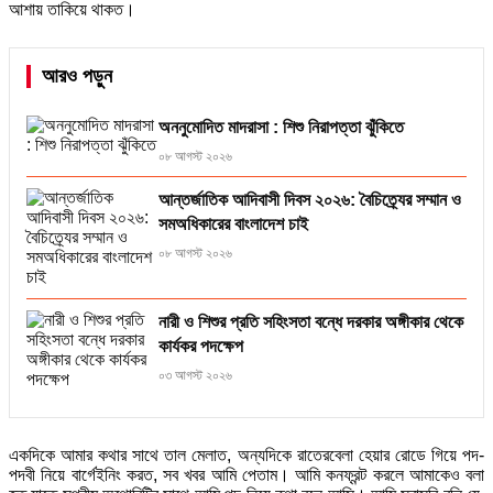
আশায় তাকিয়ে থাকত।
আরও পড়ুন
অননুমোদিত মাদরাসা : শিশু নিরাপত্তা ঝুঁকিতে
০৮ আগস্ট ২০২৬
আন্তর্জাতিক আদিবাসী দিবস ২০২৬: বৈচিত্র্যের সম্মান ও
সমঅধিকারের বাংলাদেশ চাই
০৮ আগস্ট ২০২৬
নারী ও শিশুর প্রতি সহিংসতা বন্ধে দরকার অঙ্গীকার থেকে
কার্যকর পদক্ষেপ
০৩ আগস্ট ২০২৬
একদিকে আমার কথার সাথে তাল মেলাত, অন্যদিকে রাতেরবেলা হেয়ার রোডে গিয়ে পদ-
পদবী নিয়ে বার্গেইনিং করত, সব খবর আমি পেতাম। আমি কনফ্রন্ট করলে আমাকেও বলা