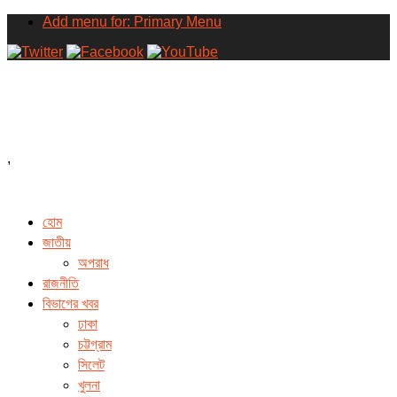
Add menu for: Primary Menu
,
হোম
জাতীয়
অপরাধ
রাজনীতি
বিভাগের খবর
ঢাকা
চট্টগ্রাম
সিলেট
খুলনা