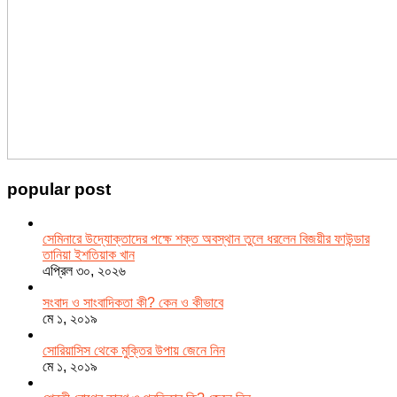
popular post
সেমিনারে উদ্যোক্তাদের পক্ষে শক্ত অবস্থান তুলে ধরলেন বিজয়ীর ফাউন্ডার
তানিয়া ইশতিয়াক খান
এপ্রিল ৩০, ২০২৬
সংবাদ ও সাংবাদিকতা কী? কেন ও কীভাবে
মে ১, ২০১৯
সোরিয়াসিস থেকে মুক্তির উপায় জেনে নিন
মে ১, ২০১৯