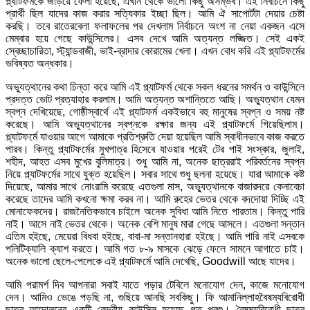
প্ল্যাটফর্মকে জড়িয়ে ফেলা হয়েছে, এখান থেকে ভালো কিছু অসম্ভব। এই নির্বাচনে কিছু
প্রার্থী ছিল যাদের কাজ করার সত্যিকার ইচ্ছা ছিল। আমি ঐ সাপোর্টটা দেয়ার চেষ্টা
করছি। তবে রাতেরবেলা ফলাফলের পর দেখলাম নির্বাচনে অংশ না নেয়া একজন এসে
মেম্বার হয়ে গেছে কাউন্সিলের। এসব দেখে আমি অত্যন্ত লজ্জিত। সেই একই
স্বেচ্ছাচারিতা, স্ট্যান্ডবাজী, ভাই-ব্রাদার কোরামের খেলা। এখন বোধ করি এই প্ল্যাটফর্মের
ভবিষ্যত অন্ধকার।
অভ্যুত্থানের কথা চিন্তা করে আমি এই প্ল্যাটফর্ম থেকে সকল ধরনের সমর্থন ও কাউন্সিলে
প্রদত্ত ভোট প্রত্যাহার করলাম। আমি অত্যন্ত অশান্তিতে আছি। অভ্যুত্থান যেমন
স্বপ্ন দেখিয়েছে, গোষ্ঠীস্বার্থে এই প্ল্যাটফর্ম একইভাবে বহু মানুষের স্বপ্ন ও সময় নষ্ট
করেছে। আমি অভ্যুত্থানের স্বপ্নকে রক্ষার জন্য এই প্ল্যাটফর্মে গিয়েছিলাম।
প্ল্যাটফর্মে যাওয়ার আগে আমাকে প্রতিশ্রুতি দেয়া হয়েছিল আমি স্বাধীনভাবে কাজ করতে
পারব। কিন্তু প্ল্যাটফর্মের মুখপাত্র হিসেবে যাওয়ার পরেই টের পাই সংস্কার, জুলাই,
শহীদ, আহত এসব মুখের বুলিমাত্র। শুধু আমি না, অনেক ছাত্ররাই পরিবর্তনের স্বপ্ন
নিয়ে প্ল্যাটফর্মের সাথে যুক্ত হয়েছিল। সবার সাথে শুধু ছলনা হয়েছে। যারা আমাকে কষ্ট
দিয়েছে, আমার সাথে নোংরামি করেছে এতগুলা মাস, অভ্যুত্থানকে বাজারদরে কেনাবেচা
করেছে তাদের আমি কখনো ক্ষমা করব না। আমি রুহের ভেতর থেকে বদদোয়া দিচ্ছি এই
মোনাফেকদের। রাজনৈতিকভাবে চাইলে অনেক সুবিধা আমি নিতে পারতাম। কিন্তু পারি
নাই। আসে নাই ভেতর থেকে। অনেক বেশি মানুষ মারা গেছে আসলে। এতগুলা সন্তান
এতিম হইছে, মেয়েরা বিধবা হইছে, বাবা-মা সন্তানহারা হইছে। আমি পারি নাই এসবকে
পলিটিক্যালি ক্যাশ করতে। আমি গত ৮-৯ মাসকে ঝেড়ে ফেলে সামনে আগাতে চাই।
অনেক ভালো ছেলে-পেলেকে এই প্ল্যাটফর্মে আমি দেখেছি, Goodwill আছে যাদের।
আমি পরামর্শ দিব আপনারা সবাই যাতে পড়ার টেবিলে মনোযোগ দেন, কাজে মনোযোগ
দেন। আমিও ভেঙে পড়ছি না, গুছিয়ে আনছি সবকিছু। ফি আমানিল্লাহবৈষম্যবিরোধী
ছাত্র আন্দোলনের একটি কেন্দ্রীয় কাউন্সিল হয়েছে গত পরশু। বৈষম্যবিরোধী ছাত্র