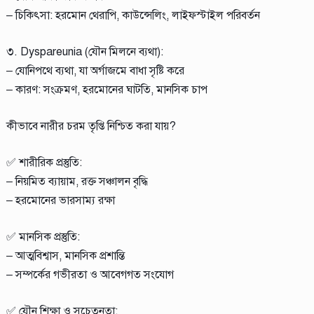
– চিকিৎসা: হরমোন থেরাপি, কাউন্সেলিং, লাইফস্টাইল পরিবর্তন
৩. Dyspareunia (যৌন মিলনে ব্যথা):
– যোনিপথে ব্যথা, যা অর্গাজমে বাধা সৃষ্টি করে
– কারণ: সংক্রমণ, হরমোনের ঘাটতি, মানসিক চাপ
কীভাবে নারীর চরম তৃপ্তি নিশ্চিত করা যায়?
✅ শারীরিক প্রস্তুতি:
– নিয়মিত ব্যায়াম, রক্ত সঞ্চালন বৃদ্ধি
– হরমোনের ভারসাম্য রক্ষা
✅ মানসিক প্রস্তুতি:
– আত্মবিশ্বাস, মানসিক প্রশান্তি
– সম্পর্কের গভীরতা ও আবেগগত সংযোগ
✅ যৌন শিক্ষা ও সচেতনতা: