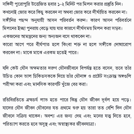
সঙ্গিনী পুরোপুরি উত্তেজিত হবার ১-২ মিনিট পর মিলন করার প্রস্তুতি নিন।
কখনোই জোর করে কিছু করবেন না অথবা জোর করে দীর্ঘায়িত করবেন না।
সঙ্গীনির পছন্দ অনুযায়ী আসন পরিবর্তন করুন। কারণ আসন পরিবর্তনে
মিলনের ইচ্ছা পুনরায় বেড়ে যায় যার কারণে দীর্ঘসময় মিলন করা সম্ভব।
একজনের আমন্ত্রনের জন্য অন্যজন বসে থাকবেন না।
কারো আগে পরে বীর্যপাত হলে কিংবা শক্ত না হলে সঙ্গীকে দোষারোপ
করবেন না। মাঝে মাঝে এরকম হতেই পারে।
যদি কেউ যৌন অক্ষমতার দরুণ যৌনজীবনে বিপর্যস্ত হতে বসেন, তবে তাঁর
উচিত্‍ কোন ভাল চিকিত্‍সককে দিয়ে তাঁর যৌনাঙ্গ ও প্রষ্টেট সংক্রান্ত অঙ্গগুলি
পরীক্ষা করা এবং মানসিক কারণটি খুঁজে বের করা।
রতিবিরতিতে ব্রহ্মচর্য লাভ হতে পারে কিন্তু যৌন জীবন দুর্বল হয়ে পড়ে।
যাদের যৌন জীবন যৌবনের যত প্রথমে শুরু হয় তারা তত বেশি দিন যৌন
জীবনে সক্রিয় থাকেন। অবশ্য এর জন্য দেহ এবং মনের যত্ম নিতে হবে,
পরিত্যাগ করতে হবে অসুস্থ এবং অস্বাস্থ্যকর জীবনযাত্রা।