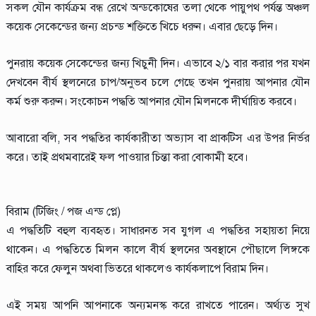
সকল যৌন কার্যক্রম বন্ধ রেখে অন্ডকোষের তলা থেকে পায়ুপথ পর্যন্ত অঞ্চল
কয়েক সেকেন্ডের জন্য প্রচন্ড শক্তিতে খিচে ধরুন। এবার ছেড়ে দিন।
পুনরায় কয়েক সেকেন্ডের জন্য খিচুনী দিন। এভাবে ২/১ বার করার পর যখন
দেখবেন বীর্য স্থলনেরে চাপ/অনুভব চলে গেছে তখন পুনরায় আপনার যৌন
কর্ম শুরু করুন। সংকোচন পদ্ধতি আপনার যৌন মিলনকে দীর্ঘায়িত করবে।
আবারো বলি, সব পদ্ধতির কার্যকারীতা অভ্যাস বা প্রাকটিস এর উপর নির্ভর
করে। তাই প্রথমবারেই ফল পাওয়ার চিন্তা করা বোকামী হবে।
বিরাম (টিজিং / পজ এন্ড প্লে)
এ পদ্ধতিটি বহুল ব্যবহৃত। সাধারনত সব যুগল এ পদ্ধতির সহায়তা নিয়ে
থাকেন। এ পদ্ধতিতে মিলন কালে বীর্য স্থলনের অবস্থানে পৌছালে লিঙ্গকে
বাহির করে ফেলুন অথবা ভিতরে থাকলেও কার্যকলাপে বিরাম দিন।
এই সময় আপনি আপনাকে অন্যমনস্ক করে রাখতে পারেন। অর্থ্যত্‍ সুখ