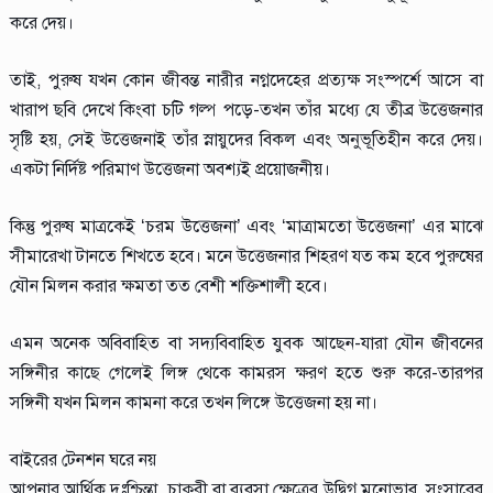
করে দেয়।
তাই, পুরুষ যখন কোন জীবন্ত নারীর নগ্নদেহের প্রত্যক্ষ সংস্পর্শে আসে বা
খারাপ ছবি দেখে কিংবা চটি গল্প পড়ে-তখন তাঁর মধ্যে যে তীব্র উত্তেজনার
সৃষ্টি হয়, সেই উত্তেজনাই তাঁর স্নায়ুদের বিকল এবং অনুভূতিহীন করে দেয়।
একটা নির্দিষ্ট পরিমাণ উত্তেজনা অবশ্যই প্রয়োজনীয়।
কিন্তু পুরুষ মাত্রকেই ‘চরম উত্তেজনা’ এবং ‘মাত্রামতো উত্তেজনা’ এর মাঝে
সীমারেখা টানতে শিখতে হবে। মনে উত্তেজনার শিহরণ যত কম হবে পুরুষের
যৌন মিলন করার ক্ষমতা তত বেশী শক্তিশালী হবে।
এমন অনেক অবিবাহিত বা সদ্যবিবাহিত যুবক আছেন-যারা যৌন জীবনের
সঙ্গিনীর কাছে গেলেই লিঙ্গ থেকে কামরস ক্ষরণ হতে শুরু করে-তারপর
সঙ্গিনী যখন মিলন কামনা করে তখন লিঙ্গে উত্তেজনা হয় না।
বাইরের টেনশন ঘরে নয়
আপনার আর্থিক দুঃশ্চিন্তা, চাকুরী বা ব্যবসা ক্ষেত্রের উদ্বিগ্ন মনোভাব, সংসারের