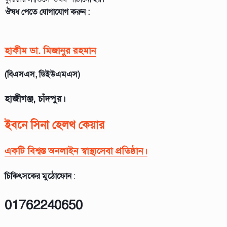
ঔষধ পেতে যোগাযোগ করুন :
হাকীম ডা. মিজানুর রহমান
(বিএসএস, ডিইউএমএস)
হাজীগঞ্জ, চাঁদপুর।
ইবনে সিনা হেলথ কেয়ার
একটি বিশ্বস্ত অনলাইন স্বাস্থ্যসেবা প্রতিষ্ঠান।
চিকিৎসকের মুঠোফোন
:
01762240650