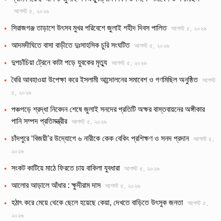
আগস্ট ৫, ২০২৬
সিরাজগঞ্জ তাড়াশে উৎসব মুখর পরিবেশে জুলাই শহীদ দিবস পালিত
আগস্ট ৫, ২০২৬
আদমদীঘিতে বাসা বাড়ীতে দুঃসাহসিক চুরি সংঘটিত
আগস্ট ৫, ২০২৬
দুপচাঁচিয়া ট্রেনে কাটা পড়ে যুবকের মৃত্যু
আগস্ট ৫, ২০২৬
বৈরি আবহাওয়া উপেক্ষা করে ইসলামী আন্দোলনের সমাবেশ ও গণমিছিল অনুষ্ঠিত
আগস্ট
৫, ২০২৬
পঞ্চগড়ে শ্রদ্ধা নিবেদন শেষে জুলাই সনদের প্রতিটি অক্ষর বাস্তবায়নের অঙ্গীকার
পানি সম্পদ প্রতিমন্ত্রীর
আগস্ট ৫, ২০২৬
চাঁদপুরে ‘বিজয়ী’র উদ্যোগে ৬ নারীকে কেক বেকিং প্রশিক্ষণ ও সনদ প্রদান
আগস্ট ৫,
২০২৬
সংকট কাটিয়ে মাঠে ফিরতে চায় বাকিলা যুবধারা
আগস্ট ৫, ২০২৬
আলোর আড়ালে আঁধার : ক্ষুদীরাম দাস
আগস্ট ৫, ২০২৬
হঠাৎ করে মেয়ে থেকে ছেলে হয়েছে কেয়া, দেখতে বাড়িতে উৎসুক জনতা
আগস্ট ৫,
২০২৬