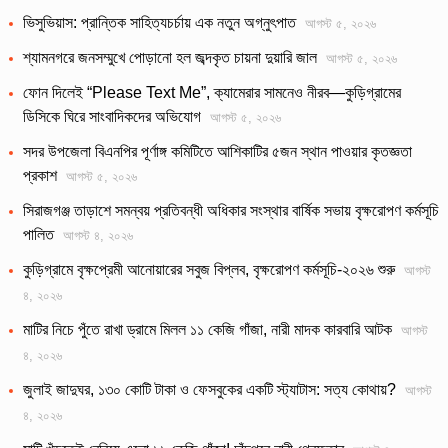
ভিসুভিয়াস: প্রান্তিক সাহিত্যচর্চায় এক নতুন অগ্নুৎপাত
আগস্ট ৫, ২০২৬
শ্যামনগরে জনসম্মুখে পোড়ানো হল জব্দকৃত চায়না দুয়ারি জাল
আগস্ট ৫, ২০২৬
ফোন দিলেই “Please Text Me”, ক্যামেরার সামনেও নীরব—কুড়িগ্রামের
ডিসিকে ঘিরে সাংবাদিকদের অভিযোগ
আগস্ট ৫, ২০২৬
সদর উপজেলা বিএনপির পূর্ণাঙ্গ কমিটিতে আশিকাটির ৫জন স্থান পাওয়ার কৃতজ্ঞতা
প্রকাশ
আগস্ট ৫, ২০২৬
সিরাজগঞ্জ তাড়াশে সমন্বয় প্রতিবন্ধী অধিকার সংস্থার বার্ষিক সভায় বৃক্ষরোপণ কর্মসূচি
পালিত
আগস্ট ৪, ২০২৬
কুড়িগ্রামে বৃক্ষপ্রেমী আনোয়ারের সবুজ বিপ্লব, বৃক্ষরোপণ কর্মসূচি-২০২৬ শুরু
আগস্ট
৪, ২০২৬
মাটির নিচে পুঁতে রাখা ড্রামে মিলল ১১ কেজি গাঁজা, নারী মাদক কারবারি আটক
আগস্ট
৪, ২০২৬
জুলাই জাদুঘর, ১৩০ কোটি টাকা ও ফেসবুকের একটি স্ট্যাটাস: সত্য কোথায়?
আগস্ট
৪, ২০২৬