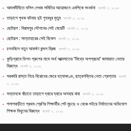
আদমদীঘিতে দলিল লেখক সমিতির আয়োজনে এমপিকে সংবর্ধনা
আগস্ট ৩, ২০২৬
তাড়াশে পৃথক ঘটনায় দুই গৃহবধূর মৃত্যু
আগস্ট ৩, ২০২৬
ছোটগল্প : বিরামপুর স্টেশনের সেই মেয়েটি
আগস্ট ৩, ২০২৬
ছোটগল্প : সান্তাহারের সেই বিকেল
আগস্ট ৩, ২০২৬
চলনবিলে নতুন আকর্ষণ কন্দল ব্রিজ
আগস্ট ৩, ২০২৬
কুড়িগ্রামে ভিশন গ্রুপের নামে অর্থ আত্মসাতের “মিথ্যে অপপ্রচার” জামায়াত নেতার
বিরুদ্ধে
আগস্ট ৩, ২০২৬
সরকারি রাস্তা নিয়ে বিরোধের জেরে হত্যাকাণ্ড, ছাত্রশক্তির নেতা গ্রেপ্তার
আগস্ট
৩, ২০২৬
সন্তানকে বাঁচাতে তাড়াশে দ্বারে দ্বারে অসহায় বাবা
আগস্ট ৩, ২০২৬
পলাশবাড়ীতে প্রথম শ্রেণির শিক্ষার্থীর পেট মুচড়ে ও বেঞ্চে শুইয়ে নির্যাতনের অভিযোগ
শিক্ষক মিথুনের বিরুদ্ধে
আগস্ট ৩, ২০২৬