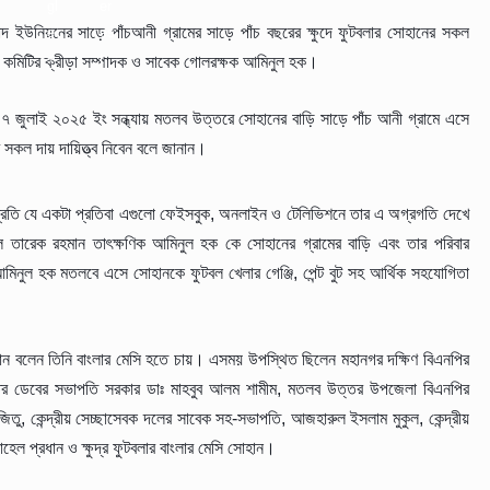
 ইউনিয়নের সাড়ে পাঁচআনী গ্রামের সাড়ে পাঁচ বছরের ক্ষুদে ফুটবলার সোহানের সকল
ীয় কমিটির ক্রীড়া সম্পাদক ও সাবেক গোলরক্ষক আমিনুল হক।
ে ০৭ জুলাই ২০২৫ ইং সন্ধ্যায় মতলব উত্তরে সোহানের বাড়ি সাড়ে পাঁচ আনী গ্রামে এসে
সকল দায় দায়িত্ত্ব নিবেন বলে জানান।
প্রতি যে একটা প্রতিবা এগুলো ফেইসবুক, অনলাইন ও টেলিভিশনে তার এ অগ্রগতি দেখে
ে তারেক রহমান তাৎক্ষণিক আমিনুল হক কে সোহানের গ্রামের বাড়ি এবং তার পরিবার
মিনুল হক মতলবে এসে সোহানকে ফুটবল খেলার গেঞ্জি, পেন্ট বুট সহ আর্থিক সহযোগিতা
ান বলেন তিনি বাংলার মেসি হতে চায়। এসময় উপস্থিত ছিলেন মহানগর দক্ষিণ বিএনপির
্তর ডেবের সভাপতি সরকার ডাঃ মাহবুব আলম শামীম, মতলব উত্তর উপজেলা বিএনপির
িতু, কেন্দ্রীয় সেচ্ছাসেবক দলের সাবেক সহ-সভাপতি, আজহারুল ইসলাম মুকুল, কেন্দ্রীয়
েল প্রধান ও ক্ষুদ্র ফুটবলার বাংলার মেসি সোহান।