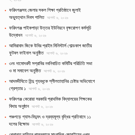
ফরিদগঞ্জসহ জেলার সকল শিক্ষা প্রতিষ্ঠানে জুলাই
অভ্যুত্থান দিবস পালিত
আগস্ট ৬, ২০২৬
ফরিদগঞ্জ পাইকপাড়া উত্তর ইউনিয়নে বৃক্ষরোপণ কর্মসূচি
উদ্বোধন
আগস্ট ৬, ২০২৬
আমিরাবাদ জিকে উবির প্রাইম মিনিস্টার্স গোল্ডকাপ জাতীয়
ফুটবল ফাইনাল অনুষ্ঠিত
আগস্ট ৬, ২০২৬
৩নং দামোদরদী সপ্রাবির নবনিবাচিত কমিটির পরিচিতি সভা
ও মা সমাবেশ অনুষ্ঠিত
আগস্ট ৬, ২০২৬
আদমদীঘিতে হিন্দু গৃহবধূকে শ্লীলতাহানির চেষ্টার অভিযোগে
গ্রেপ্তার ১
আগস্ট ৬, ২০২৬
ফরিদগঞ্জ কেরোয়া সরকারি প্রাথমিক বিদ্যালয়ের শিক্ষকের
বিদায় অনুষ্ঠান
আগস্ট ৬, ২০২৬
পঞ্চগড়ে গ্যাস-বিদ্যুৎ ও দ্রব্যমূল্য বৃদ্ধির প্রতিবাদে ১১
দলের বিক্ষোভ
আগস্ট ৬, ২০২৬
পেশাগত দায়িত্ব পালনকালে সাংবাদিক জোবাইয়ের ওপর