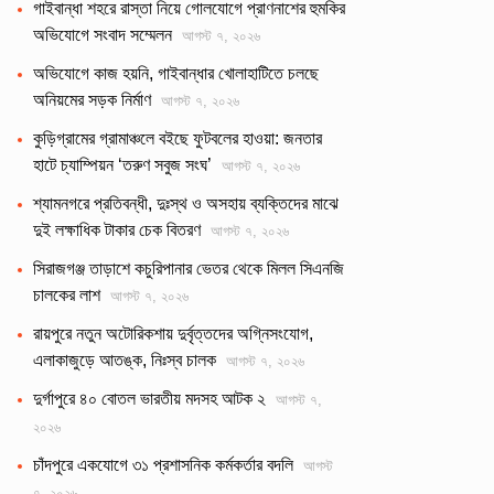
গাইবান্ধা শহরে রাস্তা নিয়ে গোলযোগে প্রাণনাশের হুমকির
অভিযোগে সংবাদ সম্মেলন
আগস্ট ৭, ২০২৬
অভিযোগে কাজ হয়নি, গাইবান্ধার খোলাহাটিতে চলছে
অনিয়মের সড়ক নির্মাণ
আগস্ট ৭, ২০২৬
কুড়িগ্রামের গ্রামাঞ্চলে বইছে ফুটবলের হাওয়া: জনতার
হাটে চ্যাম্পিয়ন ‘তরুণ সবুজ সংঘ’
আগস্ট ৭, ২০২৬
শ্যামনগরে প্রতিবন্ধী, দুঃস্থ ও অসহায় ব্যক্তিদের মাঝে
দুই লক্ষাধিক টাকার চেক বিতরণ
আগস্ট ৭, ২০২৬
সিরাজগঞ্জ তাড়াশে কচুরিপানার ভেতর থেকে মিলল সিএনজি
চালকের লাশ
আগস্ট ৭, ২০২৬
রায়পুরে নতুন অটোরিকশায় দুর্বৃত্তদের অগ্নিসংযোগ,
এলাকাজুড়ে আতঙ্ক, নিঃস্ব চালক
আগস্ট ৭, ২০২৬
দুর্গাপুরে ৪০ বোতল ভারতীয় মদসহ আটক ২
আগস্ট ৭,
২০২৬
চাঁদপুরে একযোগে ৩১ প্রশাসনিক কর্মকর্তার বদলি
আগস্ট
৭, ২০২৬