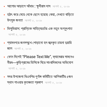
আলোর আড়ালে আঁধার : ক্ষুদীরাম দাস
আগস্ট ৫, ২০২৬
হঠাৎ করে মেয়ে থেকে ছেলে হয়েছে কেয়া, দেখতে বাড়িতে
উৎসুক জনতা
আগস্ট ৫, ২০২৬
ভিসুভিয়াস: প্রান্তিক সাহিত্যচর্চায় এক নতুন অগ্নুৎপাত
আগস্ট ৫, ২০২৬
শ্যামনগরে জনসম্মুখে পোড়ানো হল জব্দকৃত চায়না দুয়ারি
জাল
আগস্ট ৫, ২০২৬
ফোন দিলেই “Please Text Me”, ক্যামেরার সামনেও
নীরব—কুড়িগ্রামের ডিসিকে ঘিরে সাংবাদিকদের অভিযোগ
আগস্ট ৫, ২০২৬
সদর উপজেলা বিএনপির পূর্ণাঙ্গ কমিটিতে আশিকাটির ৫জন
স্থান পাওয়ার কৃতজ্ঞতা প্রকাশ
আগস্ট ৫, ২০২৬