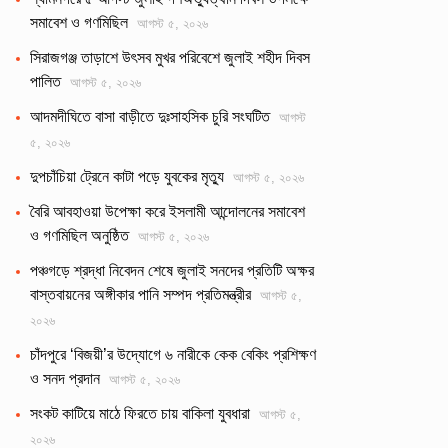
সমাবেশ ও গণমিছিল
আগস্ট ৫, ২০২৬
সিরাজগঞ্জ তাড়াশে উৎসব মুখর পরিবেশে জুলাই শহীদ দিবস
পালিত
আগস্ট ৫, ২০২৬
আদমদীঘিতে বাসা বাড়ীতে দুঃসাহসিক চুরি সংঘটিত
আগস্ট
৫, ২০২৬
দুপচাঁচিয়া ট্রেনে কাটা পড়ে যুবকের মৃত্যু
আগস্ট ৫, ২০২৬
বৈরি আবহাওয়া উপেক্ষা করে ইসলামী আন্দোলনের সমাবেশ
ও গণমিছিল অনুষ্ঠিত
আগস্ট ৫, ২০২৬
পঞ্চগড়ে শ্রদ্ধা নিবেদন শেষে জুলাই সনদের প্রতিটি অক্ষর
বাস্তবায়নের অঙ্গীকার পানি সম্পদ প্রতিমন্ত্রীর
আগস্ট ৫,
২০২৬
চাঁদপুরে ‘বিজয়ী’র উদ্যোগে ৬ নারীকে কেক বেকিং প্রশিক্ষণ
ও সনদ প্রদান
আগস্ট ৫, ২০২৬
সংকট কাটিয়ে মাঠে ফিরতে চায় বাকিলা যুবধারা
আগস্ট ৫,
২০২৬