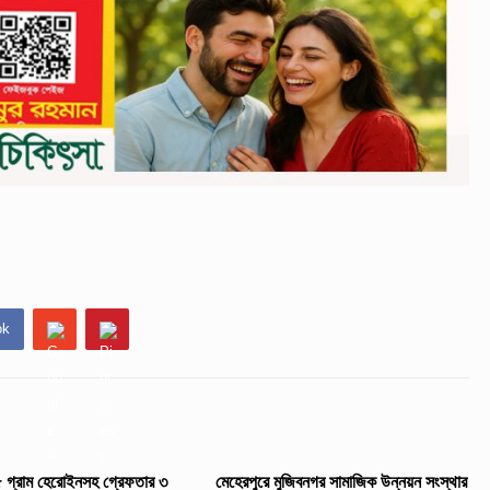
ok
৫ গ্রাম হেরোইনসহ গ্রেফতার ৩
মেহেরপুরে মুজিবনগর সামাজিক উন্নয়ন সংস্থার