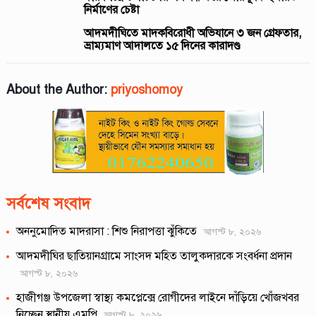
নির্মাণের চেষ্টা
আদমদীঘিতে মাদকবিরোধী অভিযানে ৩ জন গ্রেফতার,
ভ্রাম্যমাণ আদালতে ১৫ দিনের কারাদণ্ড
About the Author:
priyoshomoy
সর্বশেষ সংবাদ
অননুমোদিত মাদরাসা : শিশু নিরাপত্তা ঝুঁকিতে
আগস্ট ৮, ২০২৬
আদমদীঘির ছাতিয়ানগ্রামে সাংসদ মহিত তালুকদারকে সংবর্ধনা প্রদান
আগস্ট ৮, ২০২৬
হাজীগঞ্জ উপজেলা স্বাস্থ্য কমপ্লেক্সে রোগীদের লাইনে দাঁড়িয়ে খোঁজখবর
নিচ্ছেন স্থানীয় এমপি
আগস্ট ৮, ২০২৬