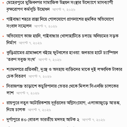
মেহেরপুরে মুজিবনগর সামাজিক উন্নয়ন সংস্থার উদ্যোগে মাসব্যাপী
বৃক্ষরোপণ কর্মসূচি উদ্বোধন
আগস্ট ৭, ২০২৬
গাইবান্ধা শহরে রাস্তা নিয়ে গোলযোগে প্রাণনাশের হুমকির অভিযোগে
সংবাদ সম্মেলন
আগস্ট ৭, ২০২৬
অভিযোগে কাজ হয়নি, গাইবান্ধার খোলাহাটিতে চলছে অনিয়মের সড়ক
নির্মাণ
আগস্ট ৭, ২০২৬
কুড়িগ্রামের গ্রামাঞ্চলে বইছে ফুটবলের হাওয়া: জনতার হাটে চ্যাম্পিয়ন
‘তরুণ সবুজ সংঘ’
আগস্ট ৭, ২০২৬
শ্যামনগরে প্রতিবন্ধী, দুঃস্থ ও অসহায় ব্যক্তিদের মাঝে দুই লক্ষাধিক টাকার
চেক বিতরণ
আগস্ট ৭, ২০২৬
সিরাজগঞ্জ তাড়াশে কচুরিপানার ভেতর থেকে মিলল সিএনজি চালকের
লাশ
আগস্ট ৭, ২০২৬
রায়পুরে নতুন অটোরিকশায় দুর্বৃত্তদের অগ্নিসংযোগ, এলাকাজুড়ে আতঙ্ক,
নিঃস্ব চালক
আগস্ট ৭, ২০২৬
দুর্গাপুরে ৪০ বোতল ভারতীয় মদসহ আটক ২
আগস্ট ৭, ২০২৬