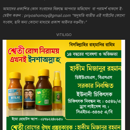
আমাদের প্রকাশিত কোন সংবাদের বিরুদ্ধে আপনার অভিযোগ বা পরামর্শ থাকলে ই-
মেইল করুন : priyoshomoy@gmail.com *অনুমতি ব্যতীত এই সাইটের কোনো
সংবাদ, ছবি অন্য কোনো মাধ্যমে প্রকাশ আইনত দণ্ডনীয়।*
VITILIGO