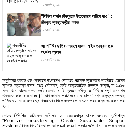
০৯ আগস্ট ২০২৬
"সিভিল সার্জন চাঁদপুরকে উত্তরবঙ্গে পাঠিয়ে দাও" :
চাঁদপুরে স্বাস্থ্যমন্ত্রীর ক্ষোভ
০৯ আগস্ট ২০২৬
আদমদীঘির ছাতিয়ানগ্রামে সাংসদ মহিত তালুকদারকে
সংবর্ধনা প্রদান
০৮ আগস্ট ২০২৬
অনুষ্ঠানের শুরুতে গুড নেইবারস্ বাংলাদেশ দোহারের প্রজেক্ট ম্যানেজার শাহরিয়ার হোসেন
স্বাগত বক্তব্যে বলেন, “গুড নেইবারস্ একটি আন্তর্জাতিক উন্নয়ন সংস্থা, যা ১৯৯৬
সাল থেকে বাংলাদেশের ১৩টি জেলার ১৭টি প্রকল্পে দরিদ্র ও পিছিয়ে পড়া জনগণের
উন্নয়নে কাজ করে যাচ্ছে।” তিনি জানান, প্রতিবছর ১-৭ আগস্ট বিশ্ব মাতৃদুগ্ধ সপ্তাহ
পালিত হয়, যা মায়েদের দুধ খাওয়ানোর দিকে জনগণকে সচেতন করার জন্য আয়োজন করা
হয়।
দোহার সিডিপির মেডিকেল অফিসার ডা. রেজওয়ানুল হাসান এবারের প্রতিপাদ্য
“Prioritize Breastfeeding: Create Sustainable Support
Systems” বিষয় নিয়ে বিস্তারিত আলোচনা করেন। প্রধান অতিথি ডা. রবিউল ইসলাম