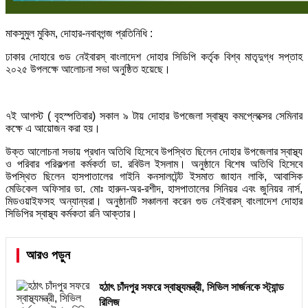
মাকসুমুল মুকিম, দোহার-নবাবগন্জ প্রতিনিধি :
ঢাকার দোহারে গুড নেইবারস্ বাংলাদেশ দোহার সিডিপি কর্তৃক বিশ্ব মাতৃদুগ্ধ সপ্তাহ
২০২৫ উপলক্ষে আলোচনা সভা অনুষ্ঠিত হয়েছে।
৭ই আগস্ট ( বৃহস্পতিবার) সকাল ৯ টায় দোহার উপজেলা স্বাস্থ্য কমপ্লেক্সের সেমিনার
কক্ষে এ আয়োজন করা হয়।
উক্ত আলোচনা সভায় প্রধান অতিথি হিসেবে উপস্থিত ছিলেন দোহার উপজেলার স্বাস্থ্য
ও পরিবার পরিকল্পনা কর্মকর্তা ডা. রবিউল ইসলাম। অনুষ্ঠানে বিশেষ অতিথি হিসেবে
উপস্থিত ছিলেন হাসপাতালের গাইনি কনসালটেন্ট ইসমাত জাহান লাকি, আবাসিক
মেডিকেল অফিসার ডা. মোঃ হারুন-অর-রশীদ, হাসপাতালের সিনিয়র এবং জুনিয়র নার্স,
মিডওয়াইফসহ অন্যান্যরা। অনুষ্ঠানটি সঞ্চালনা করেন গুড নেইবারস্ বাংলাদেশ দোহার
সিডিপির স্বাস্থ্য কর্মকতা রনি আক্তার।
আরও পড়ুন
হঠাৎ চাঁদপুর সফরে স্বাস্থ্যমন্ত্রী, সিভিল সার্জনকে স্ট্যান্ড
রিলিজ