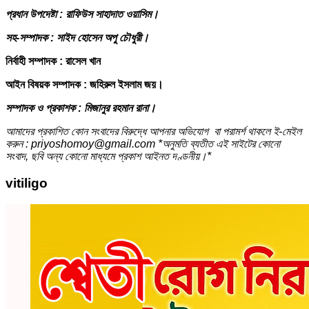
প্রধান উপদেষ্টা : রাফিউস সাহাদাত ওয়াসিম।
সহ-সম্পাদক : সাইদ হোসেন অপু চৌধুরী।
নির্বাহী সম্পাদক : রাসেল খান
আইন বিষয়ক সম্পাদক : জহিরুল ইসলাম জয়।
সম্পাদক ও প্রকাশক : মিজানুর রহমান রানা।
আমাদের প্রকাশিত কোন সংবাদের বিরুদ্ধে আপনার অভিযোগ বা পরামর্শ থাকলে ই-মেইল
করুন : priyoshomoy@gmail.com *অনুমতি ব্যতীত এই সাইটের কোনো
সংবাদ, ছবি অন্য কোনো মাধ্যমে প্রকাশ আইনত দণ্ডনীয়।*
vitiligo