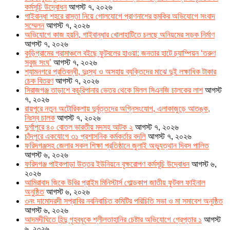
কর্মসূচি উদ্বোধন
আগস্ট ৭, ২০২৬
গাইবান্ধা শহরে রাস্তা নিয়ে গোলযোগে প্রাণনাশের হুমকির অভিযোগে সংবাদ
সম্মেলন
আগস্ট ৭, ২০২৬
অভিযোগে কাজ হয়নি, গাইবান্ধার খোলাহাটিতে চলছে অনিয়মের সড়ক নির্মাণ
আগস্ট ৭, ২০২৬
কুড়িগ্রামের গ্রামাঞ্চলে বইছে ফুটবলের হাওয়া: জনতার হাটে চ্যাম্পিয়ন ‘তরুণ
সবুজ সংঘ’
আগস্ট ৭, ২০২৬
শ্যামনগরে প্রতিবন্ধী, দুঃস্থ ও অসহায় ব্যক্তিদের মাঝে দুই লক্ষাধিক টাকার
চেক বিতরণ
আগস্ট ৭, ২০২৬
সিরাজগঞ্জ তাড়াশে কচুরিপানার ভেতর থেকে মিলল সিএনজি চালকের লাশ
আগস্ট
৭, ২০২৬
রায়পুরে নতুন অটোরিকশায় দুর্বৃত্তদের অগ্নিসংযোগ, এলাকাজুড়ে আতঙ্ক,
নিঃস্ব চালক
আগস্ট ৭, ২০২৬
দুর্গাপুরে ৪০ বোতল ভারতীয় মদসহ আটক ২
আগস্ট ৭, ২০২৬
চাঁদপুরে একযোগে ৩১ প্রশাসনিক কর্মকর্তার বদলি
আগস্ট ৭, ২০২৬
ফরিদগঞ্জসহ জেলার সকল শিক্ষা প্রতিষ্ঠানে জুলাই অভ্যুত্থান দিবস পালিত
আগস্ট ৬, ২০২৬
ফরিদগঞ্জ পাইকপাড়া উত্তর ইউনিয়নে বৃক্ষরোপণ কর্মসূচি উদ্বোধন
আগস্ট ৬,
২০২৬
আমিরাবাদ জিকে উবির প্রাইম মিনিস্টার্স গোল্ডকাপ জাতীয় ফুটবল ফাইনাল
অনুষ্ঠিত
আগস্ট ৬, ২০২৬
৩নং দামোদরদী সপ্রাবির নবনিবাচিত কমিটির পরিচিতি সভা ও মা সমাবেশ অনুষ্ঠিত
আগস্ট ৬, ২০২৬
আদমদীঘিতে হিন্দু গৃহবধূকে শ্লীলতাহানির চেষ্টার অভিযোগে গ্রেপ্তার ১
আগস্ট
৬, ২০২৬