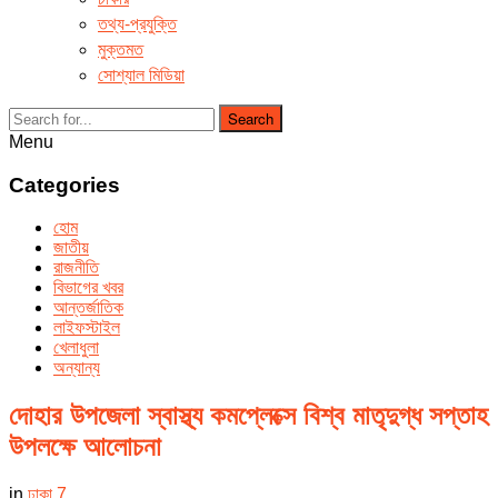
তথ্য-প্রযুক্তি
মুক্তমত
সোশ্যাল মিডিয়া
Search
Menu
Categories
হোম
জাতীয়
রাজনীতি
বিভাগের খবর
আন্তর্জাতিক
লাইফস্টাইল
খেলাধুলা
অন্যান্য
দোহার উপজেলা স্বাস্থ্য কমপ্লেক্সে বিশ্ব মাতৃদুগ্ধ সপ্তাহ
উপলক্ষে আলোচনা
in
ঢাকা
7