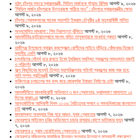
হঠাৎ চাঁদপুর সফরে স্বাস্থ্যমন্ত্রী, সিভিল সার্জনকে স্ট্যান্ড রিলিজ
আগস্ট ৯, ২০২৬
“সিভিল সার্জন চাঁদপুরকে উত্তরবঙ্গে পাঠিয়ে দাও” : চাঁদপুরে স্বাস্থ্যমন্ত্রীর ক্ষোভ
আগস্ট ৯, ২০২৬
চাঁদপুর প্রেসক্লাবের সাবেক সভাপতি ইকরাম চৌধুরীর ৬ষ্ঠ মৃত্যুবার্ষিকী পালিত
আগস্ট ৯, ২০২৬
অননুমোদিত মাদরাসা : শিশু নিরাপত্তা ঝুঁকিতে
আগস্ট ৮, ২০২৬
আদমদীঘির ছাতিয়ানগ্রামে সাংসদ মহিত তালুকদারকে সংবর্ধনা প্রদান
আগস্ট ৮,
২০২৬
হাজীগঞ্জ উপজেলা স্বাস্থ্য কমপ্লেক্সে রোগীদের লাইনে দাঁড়িয়ে খোঁজখবর নিচ্ছেন
স্থানীয় এমপি
আগস্ট ৮, ২০২৬
চলনবিলের সৌন্দর্য ধরে রাখতে ইকো ট্যুরিজম সমন্বিত প্রকল্পের সম্ভব্যতা যাছাই
ও পরিদর্শন
আগস্ট ৮, ২০২৬
অল্প কিছুদিনের মধ্যেই তিস্তা মহাপরিকল্পনার পাইলট প্রকল্পের কাজ শুরু হবে:
পানি সম্পদ প্রতিমন্ত্রী
আগস্ট ৮, ২০২৬
ফরিদগঞ্জে চলাচলের পথ বন্ধ করে জোরপূর্বক ইমারত নির্মাণের চেষ্টা
আগস্ট ৮,
২০২৬
আদমদীঘিতে মাদকবিরোধী অভিযানে ৩ জন গ্রেফতার, ভ্রাম্যমাণ আদালতে ১৫
দিনের কারাদণ্ড
আগস্ট ৮, ২০২৬
আন্তর্জাতিক আদিবাসী দিবস ২০২৬: বৈচিত্র্যের সম্মান ও সমঅধিকারের বাংলাদেশ
চাই
আগস্ট ৮, ২০২৬
মাদকাসক্ত অবস্থায় নিজ ঘরে আগুন, যুবক গ্রেফতার
আগস্ট ৭, ২০২৬
মেহেরপুরে সাইকেল চুরির অভিযোগে চাচার হাসুয়ার কোপে ভাতিজার মৃত্যু
আগস্ট
৭, ২০২৬
মেহেরপুরে ৫ গ্রাম হেরোইনসহ গ্রেফতার ৩
আগস্ট ৭, ২০২৬
মেহেরপুরে মুজিবনগর সামাজিক উন্নয়ন সংস্থার উদ্যোগে মাসব্যাপী বৃক্ষরোপণ