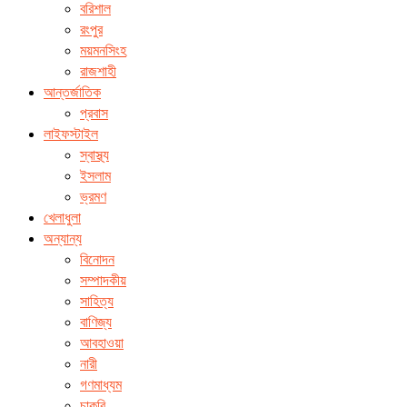
বরিশাল
রংপুর
ময়মনসিংহ
রাজশাহী
আন্তর্জাতিক
প্রবাস
লাইফস্টাইল
স্বাস্থ্য
ইসলাম
ভ্রমণ
খেলাধুলা
অন্যান্য
বিনোদন
সম্পাদকীয়
সাহিত্য
বাণিজ্য
আবহাওয়া
নারী
গণমাধ্যম
চাকরি