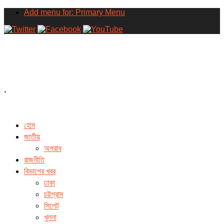
Add menu for: Primary Menu
,
হোম
জাতীয়
অপরাধ
রাজনীতি
বিভাগের খবর
ঢাকা
চট্টগ্রাম
সিলেট
খুলনা