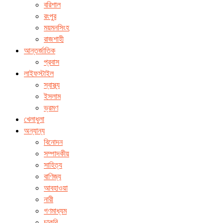
বরিশাল
রংপুর
ময়মনসিংহ
রাজশাহী
আন্তর্জাতিক
প্রবাস
লাইফস্টাইল
স্বাস্থ্য
ইসলাম
ভ্রমণ
খেলাধুলা
অন্যান্য
বিনোদন
সম্পাদকীয়
সাহিত্য
বাণিজ্য
আবহাওয়া
নারী
গণমাধ্যম
চাকরি