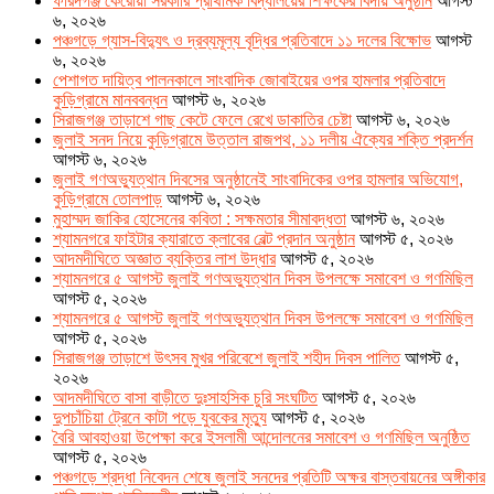
ফরিদগঞ্জ কেরোয়া সরকারি প্রাথমিক বিদ্যালয়ের শিক্ষকের বিদায় অনুষ্ঠান
আগস্ট
৬, ২০২৬
পঞ্চগড়ে গ্যাস-বিদ্যুৎ ও দ্রব্যমূল্য বৃদ্ধির প্রতিবাদে ১১ দলের বিক্ষোভ
আগস্ট
৬, ২০২৬
পেশাগত দায়িত্ব পালনকালে সাংবাদিক জোবাইয়ের ওপর হামলার প্রতিবাদে
কুড়িগ্রামে মানববন্ধন
আগস্ট ৬, ২০২৬
সিরাজগঞ্জ তাড়াশে গাছ কেটে ফেলে রেখে ডাকাতির চেষ্টা
আগস্ট ৬, ২০২৬
জুলাই সনদ নিয়ে কুড়িগ্রামে উত্তাল রাজপথ, ১১ দলীয় ঐক্যের শক্তি প্রদর্শন
আগস্ট ৬, ২০২৬
জুলাই গণঅভ্যুত্থান দিবসের অনুষ্ঠানেই সাংবাদিকের ওপর হামলার অভিযোগ,
কুড়িগ্রামে তোলপাড়
আগস্ট ৬, ২০২৬
মুহাম্মদ জাকির হোসেনের কবিতা : সক্ষমতার সীমাবদ্ধতা
আগস্ট ৬, ২০২৬
শ্যামনগরে ফাইটার ক্যারাতে ক্লাবের বেল্ট প্রদান অনুষ্ঠান
আগস্ট ৫, ২০২৬
আদমদীঘিতে অজ্ঞাত ব্যক্তির লাশ উদ্ধার
আগস্ট ৫, ২০২৬
শ্যামনগরে ৫ আগস্ট জুলাই গণঅভ্যুত্থান দিবস উপলক্ষে সমাবেশ ও গণমিছিল
আগস্ট ৫, ২০২৬
শ্যামনগরে ৫ আগস্ট জুলাই গণঅভ্যুত্থান দিবস উপলক্ষে সমাবেশ ও গণমিছিল
আগস্ট ৫, ২০২৬
সিরাজগঞ্জ তাড়াশে উৎসব মুখর পরিবেশে জুলাই শহীদ দিবস পালিত
আগস্ট ৫,
২০২৬
আদমদীঘিতে বাসা বাড়ীতে দুঃসাহসিক চুরি সংঘটিত
আগস্ট ৫, ২০২৬
দুপচাঁচিয়া ট্রেনে কাটা পড়ে যুবকের মৃত্যু
আগস্ট ৫, ২০২৬
বৈরি আবহাওয়া উপেক্ষা করে ইসলামী আন্দোলনের সমাবেশ ও গণমিছিল অনুষ্ঠিত
আগস্ট ৫, ২০২৬
পঞ্চগড়ে শ্রদ্ধা নিবেদন শেষে জুলাই সনদের প্রতিটি অক্ষর বাস্তবায়নের অঙ্গীকার