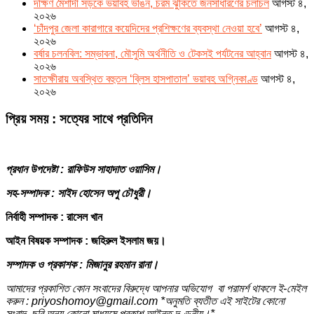
দক্ষিণ মৈশাদী সড়কে ভয়াবহ ভাঙন, চরম ঝুঁকিতে জনসাধারণের চলাচল
আগস্ট ৪,
২০২৬
‘চাঁদপুর জেলা কারাগারে কয়েদিদের প্রশিক্ষণের ব্যবস্থা নেওয়া হবে’
আগস্ট ৪,
২০২৬
বর্ষার চলনবিল: সম্ভাবনা, মৌসুমি অর্থনীতি ও টেকসই পর্যটনের আহ্বান
আগস্ট ৪,
২০২৬
সাতক্ষীরায় অবস্থিত বহুতল ‘ব্লিস হাসপাতাল’ ভয়াবহ অগ্নিকাণ্ড
আগস্ট ৪,
২০২৬
প্রিয় সময় : সত্যের সাথে প্রতিদিন
প্রধান উপদেষ্টা : রাফিউস সাহাদাত ওয়াসিম।
সহ-সম্পাদক : সাইদ হোসেন অপু চৌধুরী।
নির্বাহী সম্পাদক : রাসেল খান
আইন বিষয়ক সম্পাদক : জহিরুল ইসলাম জয়।
সম্পাদক ও প্রকাশক : মিজানুর রহমান রানা।
আমাদের প্রকাশিত কোন সংবাদের বিরুদ্ধে আপনার অভিযোগ বা পরামর্শ থাকলে ই-মেইল
করুন : priyoshomoy@gmail.com *অনুমতি ব্যতীত এই সাইটের কোনো
সংবাদ, ছবি অন্য কোনো মাধ্যমে প্রকাশ আইনত দণ্ডনীয়।*