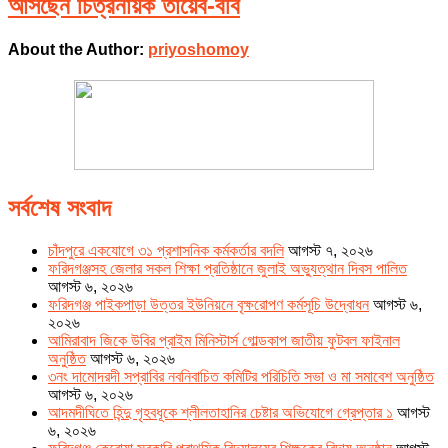
আসছেন চিত্রনায়ক তায়েব-ববি
About the Author:
priyoshomoy
সর্বশেষ সংবাদ
চাঁদপুরে একযোগে ৩১ প্রশাসনিক কর্মকর্তার বদলি
আগস্ট ৭, ২০২৬
ফরিদগঞ্জসহ জেলার সকল শিক্ষা প্রতিষ্ঠানে জুলাই অভ্যুত্থান দিবস পালিত
আগস্ট ৬, ২০২৬
ফরিদগঞ্জ পাইকপাড়া উত্তর ইউনিয়নে বৃক্ষরোপণ কর্মসূচি উদ্বোধন
আগস্ট ৬,
২০২৬
আমিরাবাদ জিকে উবির প্রাইম মিনিস্টার্স গোল্ডকাপ জাতীয় ফুটবল ফাইনাল
অনুষ্ঠিত
আগস্ট ৬, ২০২৬
৩নং দামোদরদী সপ্রাবির নবনিবাচিত কমিটির পরিচিতি সভা ও মা সমাবেশ অনুষ্ঠিত
আগস্ট ৬, ২০২৬
আদমদীঘিতে হিন্দু গৃহবধূকে শ্লীলতাহানির চেষ্টার অভিযোগে গ্রেপ্তার ১
আগস্ট
৬, ২০২৬