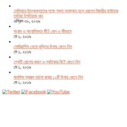
সেমিনারে উদ্যোক্তাদের পক্ষে শক্ত অবস্থান তুলে ধরলেন বিজয়ীর ফাউন্ডার
তানিয়া ইশতিয়াক খান
এপ্রিল ৩০, ২০২৬
সংবাদ ও সাংবাদিকতা কী? কেন ও কীভাবে
মে ১, ২০১৯
সোরিয়াসিস থেকে মুক্তির উপায় জেনে নিন
মে ১, ২০১৯
শ্বেতী রোগের কারণ ও প্রতিকার কি? জেনে নিন
মে ১, ২০১৯
মানসিক স্বাস্থ্য ভালো রাখার ১০টি উপায় জেনে নিন
মে ১, ২০১৯