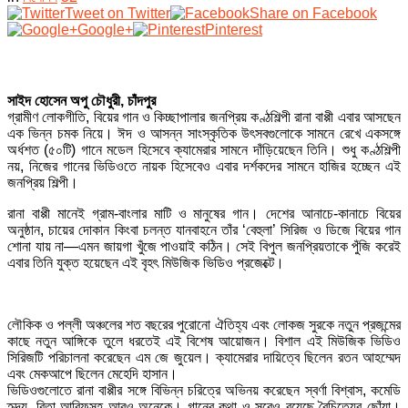
Tweet on Twitter
Share on Facebook
Google+
Pinterest
সাইদ হোসেন অপু চৌধুরী, চাঁদপুর
গ্রামীণ লোকগীতি, বিয়ের গান ও কিচ্ছাপালার জনপ্রিয় কণ্ঠশিল্পী রানা বাপ্পী এবার আসছেন
এক ভিন্ন চমক নিয়ে। ঈদ ও আসন্ন সাংস্কৃতিক উৎসবগুলোকে সামনে রেখে একসঙ্গে
অর্ধশত (৫০টি) গানে মডেল হিসেবে ক্যামেরার সামনে দাঁড়িয়েছেন তিনি। শুধু কণ্ঠশিল্পী
নয়, নিজের গানের ভিডিওতে নায়ক হিসেবেও এবার দর্শকদের সামনে হাজির হচ্ছেন এই
জনপ্রিয় শিল্পী।
রানা বাপ্পী মানেই গ্রাম-বাংলার মাটি ও মানুষের গান। দেশের আনাচে-কানাচে বিয়ের
অনুষ্ঠান, চায়ের দোকান কিংবা চলন্ত যানবাহনে তাঁর ‘বেহুলা’ সিরিজ ও ডিজে বিয়ের গান
শোনা যায় না—এমন জায়গা খুঁজে পাওয়াই কঠিন। সেই বিপুল জনপ্রিয়তাকে পুঁজি করেই
এবার তিনি যুক্ত হয়েছেন এই বৃহৎ মিউজিক ভিডিও প্রজেক্টে।
লৌকিক ও পল্লী অঞ্চলের শত বছরের পুরোনো ঐতিহ্য এবং লোকজ সুরকে নতুন প্রজন্মের
কাছে নতুন আঙ্গিকে তুলে ধরতেই এই বিশেষ আয়োজন। বিশাল এই মিউজিক ভিডিও
সিরিজটি পরিচালনা করেছেন এম জে জুয়েল। ক্যামেরার দায়িত্বে ছিলেন রতন আহম্মেদ
এবং মেকআপে ছিলেন মেহেদি হাসান।
ভিডিওগুলোতে রানা বাপ্পীর সঙ্গে বিভিন্ন চরিত্রে অভিনয় করেছেন স্বর্ণা বিশ্বাস, কমেডি
হৃদয়, রিতা আরিফসহ আরও অনেকে। গানের কথা ও সুরেও রয়েছে বৈচিত্র্যের ছোঁয়া।