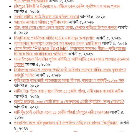
পানি সম্পদ প্রতিমন্ত্রীর
আগস্ট ৫, ২০২৬
চাঁদপুরে ‘বিজয়ী’র উদ্যোগে ৬ নারীকে কেক বেকিং প্রশিক্ষণ ও সনদ প্রদান
আগস্ট ৫, ২০২৬
সংকট কাটিয়ে মাঠে ফিরতে চায় বাকিলা যুবধারা
আগস্ট ৫, ২০২৬
আলোর আড়ালে আঁধার : ক্ষুদীরাম দাস
আগস্ট ৫, ২০২৬
হঠাৎ করে মেয়ে থেকে ছেলে হয়েছে কেয়া, দেখতে বাড়িতে উৎসুক জনতা
আগস্ট
৫, ২০২৬
ভিসুভিয়াস: প্রান্তিক সাহিত্যচর্চায় এক নতুন অগ্নুৎপাত
আগস্ট ৫, ২০২৬
শ্যামনগরে জনসম্মুখে পোড়ানো হল জব্দকৃত চায়না দুয়ারি জাল
আগস্ট ৫, ২০২৬
ফোন দিলেই “Please Text Me”, ক্যামেরার সামনেও নীরব—কুড়িগ্রামের
ডিসিকে ঘিরে সাংবাদিকদের অভিযোগ
আগস্ট ৫, ২০২৬
সদর উপজেলা বিএনপির পূর্ণাঙ্গ কমিটিতে আশিকাটির ৫জন স্থান পাওয়ার কৃতজ্ঞতা
প্রকাশ
আগস্ট ৫, ২০২৬
সিরাজগঞ্জ তাড়াশে সমন্বয় প্রতিবন্ধী অধিকার সংস্থার বার্ষিক সভায় বৃক্ষরোপণ
কর্মসূচি পালিত
আগস্ট ৪, ২০২৬
কুড়িগ্রামে বৃক্ষপ্রেমী আনোয়ারের সবুজ বিপ্লব, বৃক্ষরোপণ কর্মসূচি-২০২৬ শুরু
আগস্ট ৪, ২০২৬
মাটির নিচে পুঁতে রাখা ড্রামে মিলল ১১ কেজি গাঁজা, নারী মাদক কারবারি আটক
আগস্ট ৪, ২০২৬
জুলাই জাদুঘর, ১৩০ কোটি টাকা ও ফেসবুকের একটি স্ট্যাটাস: সত্য কোথায়?
আগস্ট ৪, ২০২৬
মাটি খুঁড়তেই বেরিয়ে এলো ১১ কেজি গাঁজা! চাঁদপুরে নারী গ্রেফতার
আগস্ট ৪,
২০২৬
প্রকাশিত হলো রফিকুজ্জামান রণি সম্পাদিত সাহিত্যের কাগজ ‘ভিসুভিয়াস’
আগস্ট
৪, ২০২৬