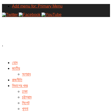
Add menu for: Primary Menu
,
হোম
জাতীয়
অপরাধ
রাজনীতি
বিভাগের খবর
ঢাকা
চট্টগ্রাম
সিলেট
খুলনা