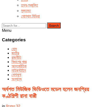
তথ্য-প্রযুক্তি
মুক্তমত
সোশ্যাল মিডিয়া
Search
Menu
Categories
হোম
জাতীয়
রাজনীতি
বিভাগের খবর
আন্তর্জাতিক
লাইফস্টাইল
খেলাধুলা
অন্যান্য
অর্ধশত মিউজিক ভিডিওতে মডেল হলেন জনপ্রিয়
কণ্ঠশিল্পী রানা বাপ্পী
in
বিনোদন
32