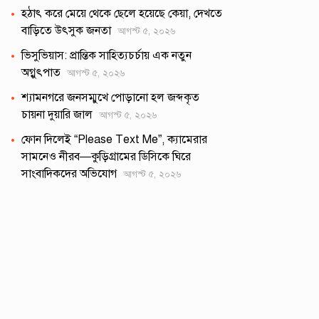
হঠাৎ করে মেয়ে থেকে ছেলে হয়েছে কেয়া, দেখতে
বাড়িতে উৎসুক জনতা
আগস্ট ৫, ২০২৬
ভিসুভিয়াস: প্রান্তিক সাহিত্যচর্চায় এক নতুন
অগ্নুৎপাত
আগস্ট ৫, ২০২৬
শ্যামনগরে জনসম্মুখে পোড়ানো হল জব্দকৃত
চায়না দুয়ারি জাল
আগস্ট ৫, ২০২৬
ফোন দিলেই “Please Text Me”, ক্যামেরার
সামনেও নীরব—কুড়িগ্রামের ডিসিকে ঘিরে
সাংবাদিকদের অভিযোগ
আগস্ট ৫, ২০২৬