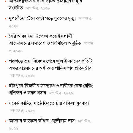
আদমদীঘিতে বাসা বাড়ীতে দুঃসাহসিক চুরি
সংঘটিত
আগস্ট ৫, ২০২৬
দুপচাঁচিয়া ট্রেনে কাটা পড়ে যুবকের মৃত্যু
আগস্ট ৫,
২০২৬
বৈরি আবহাওয়া উপেক্ষা করে ইসলামী
আন্দোলনের সমাবেশ ও গণমিছিল অনুষ্ঠিত
আগস্ট
৫, ২০২৬
পঞ্চগড়ে শ্রদ্ধা নিবেদন শেষে জুলাই সনদের প্রতিটি
অক্ষর বাস্তবায়নের অঙ্গীকার পানি সম্পদ প্রতিমন্ত্রীর
আগস্ট ৫, ২০২৬
চাঁদপুরে ‘বিজয়ী’র উদ্যোগে ৬ নারীকে কেক বেকিং
প্রশিক্ষণ ও সনদ প্রদান
আগস্ট ৫, ২০২৬
সংকট কাটিয়ে মাঠে ফিরতে চায় বাকিলা যুবধারা
আগস্ট ৫, ২০২৬
আলোর আড়ালে আঁধার : ক্ষুদীরাম দাস
আগস্ট ৫,
২০২৬