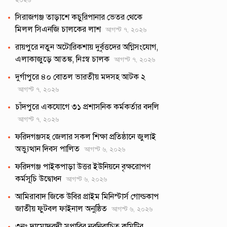
২০২৬
সিরাজগঞ্জ তাড়াশে কচুরিপানার ভেতর থেকে
মিলল সিএনজি চালকের লাশ
আগস্ট ৭, ২০২৬
রায়পুরে নতুন অটোরিকশায় দুর্বৃত্তদের অগ্নিসংযোগ,
এলাকাজুড়ে আতঙ্ক, নিঃস্ব চালক
আগস্ট ৭, ২০২৬
দুর্গাপুরে ৪০ বোতল ভারতীয় মদসহ আটক ২
আগস্ট ৭, ২০২৬
চাঁদপুরে একযোগে ৩১ প্রশাসনিক কর্মকর্তার বদলি
আগস্ট ৭, ২০২৬
ফরিদগঞ্জসহ জেলার সকল শিক্ষা প্রতিষ্ঠানে জুলাই
অভ্যুত্থান দিবস পালিত
আগস্ট ৬, ২০২৬
ফরিদগঞ্জ পাইকপাড়া উত্তর ইউনিয়নে বৃক্ষরোপণ
কর্মসূচি উদ্বোধন
আগস্ট ৬, ২০২৬
আমিরাবাদ জিকে উবির প্রাইম মিনিস্টার্স গোল্ডকাপ
জাতীয় ফুটবল ফাইনাল অনুষ্ঠিত
আগস্ট ৬, ২০২৬
৩নং দামোদরদী সপ্রাবির নবনিবাচিত কমিটির